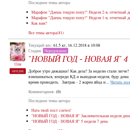
Последние темы автора:
Марафон "Даешь тощую попу!" Неделя 2-я, отчетный д
Марафон "Даешь тощую попу!" Неделя 1-я, отчетный д
Как вам?
Все темы автора(81)
Текущий вес:
61.5 кг, 16.12.2018 в 10:08
Стадия:
Чередование
"НОВЫЙ ГОД - НОВАЯ Я" 4 н
Оля
Доброе утро дюкашки! Как дела? За неделю стали легче? 
OFFLINE
взвешиваться, впереди КД и выходная неделя, буду дома
время проводить. Завтрак - 2 жарен.яйца и...
Читать по
Комментариев:
(0)
Последние темы автора:
Ната твой пост слетел!
"НОВЫЙ ГОД - НОВАЯ Я" Заключительная неделя день
"НОВЫЙ ГОД - НОВАЯ Я" 5 неделя 7 день