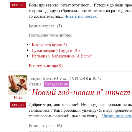
Всем привет кто читает этот пост.. История до боли про
OFFLINE
года назад, круто сбросила.. потом несколько раз садилас
то абстоятельства...
Читать полностью
Комментариев:
(7)
Последние темы автора:
Как же это круто 8)
Сумасшедший Гауди и -2 кг
Испания и Чередование. А Если?
Все темы автора(9)
Текущий вес:
63.9 кг, 17.12.2018 в 10:47
Стадия:
Чередование
"Новый год-новая я" отчет
Ната
Доброе утро, мои хорошие! Ну... куда все пропали на вы
OFFLINE
занимались ? Как проводили уикенд?) Я вчера проваляла
телевизором с елочкой, даже на улицу...
Читать полност
Комментариев:
(6)