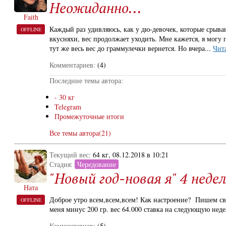
Неожиданно...
Faith
Каждый раз удивляюсь, как у дю-девочек, которые срыва
OFFLINE
вкусняхи, вес продолжает уходить. Мне кажется, я могу
тут же весь вес до граммулечки вернется. Но вчера...
Чит
Комментариев:
(4)
Последние темы автора:
- 30 кг
Telegram
Промежуточные итоги
Все темы автора(21)
Текущий вес:
64 кг, 08.12.2018 в 10:21
Стадия:
Чередование
"Новый год-новая я" 4 недел
Ната
Доброе утро всем,всем,всем! Как настроение? Пишем сво
OFFLINE
меня минус 200 гр. вес 64.000 ставка на следующую неде
Комментариев:
(5)