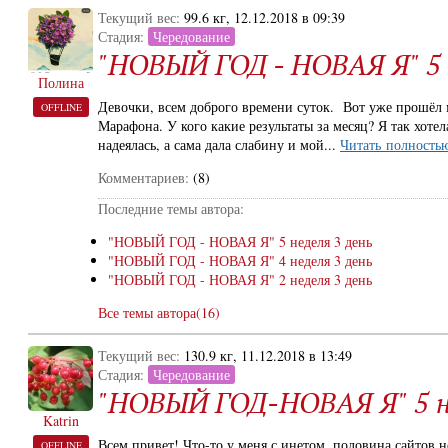
Текущий вес:
99.6 кг, 12.12.2018 в 09:39
Стадия:
Чередование
"НОВЫЙ ГОД - НОВАЯ Я" 5 н
Полина
Девочки, всем доброго времени суток. Вот уже прошёл
OFFLINE
Марафона. У кого какие результаты за месяц? Я так хотел
надеялась, а сама дала слабину и мой...
Читать полность
Комментариев:
(8)
Последние темы автора:
"НОВЫЙ ГОД - НОВАЯ Я" 5 неделя 3 день
"НОВЫЙ ГОД - НОВАЯ Я" 4 неделя 3 день
"НОВЫЙ ГОД - НОВАЯ Я" 2 неделя 3 день
Все темы автора(16)
Текущий вес:
130.9 кг, 11.12.2018 в 13:49
Стадия:
Чередование
"НОВЫЙ ГОД-НОВАЯ Я" 5 не
Katrin
Всем привет! Что-то у меня с инетом, половина сайтов н
OFFLINE