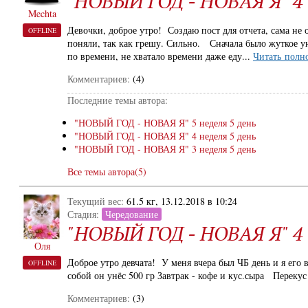
"НОВЫЙ ГОД - НОВАЯ Я" 4 н
Mechta
Девочки, доброе утро! Создаю пост для отчета, сама не 
OFFLINE
поняли, так как грешу. Сильно. Сначала было жуткое у
по времени, не хватало времени даже еду...
Читать полн
Комментариев:
(4)
Последние темы автора:
"НОВЫЙ ГОД - НОВАЯ Я" 5 неделя 5 день
"НОВЫЙ ГОД - НОВАЯ Я" 4 неделя 5 день
"НОВЫЙ ГОД - НОВАЯ Я" 3 неделя 5 день
Все темы автора(5)
Текущий вес:
61.5 кг, 13.12.2018 в 10:24
Стадия:
Чередование
"НОВЫЙ ГОД - НОВАЯ Я" 4 н
Оля
Доброе утро девчата! У меня вчера был ЧБ день и я его в
OFFLINE
собой он унёс 500 гр Завтрак - кофе и кус.сыра Перекус
Комментариев:
(3)