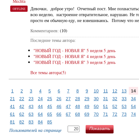
Mechta
Девочки, доброе утро! Отчетный пост. Мне похвастатьс
OFFLINE
всю неделю, настроение отвратительное, нарушаю. Не то
просто ем обычную еду, не взвешиваюсь. Потому что не
Комментариев:
(10)
Последние темы автора:
"НОВЫЙ ГОД - НОВАЯ Я" 5 неделя 5 день
"НОВЫЙ ГОД - НОВАЯ Я" 4 неделя 5 день
"НОВЫЙ ГОД - НОВАЯ Я" 3 неделя 5 день
Все темы автора(5)
1
2
3
4
5
6
7
8
9
10
11
12
13
14
21
22
23
24
25
26
27
28
29
30
31
32
33
34
41
42
43
44
45
46
47
48
49
50
51
52
53
54
61
62
63
64
65
66
67
68
69
70
71
72
73
74
81
82
83
84
85
Показать
Пользователей на странице