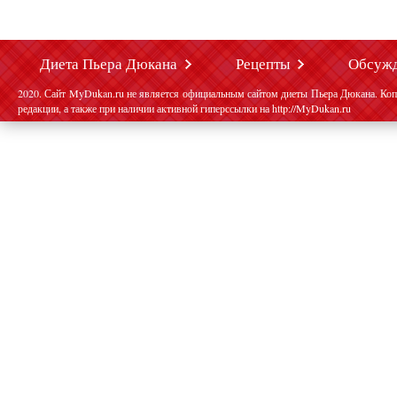
Диета Пьера Дюкана
Рецепты
Обсуж
2020. Сайт MyDukan.ru не является официальным сайтом диеты Пьера Дюкана. Коп
редакции, а также при наличии активной гиперссылки на http://MyDukan.ru