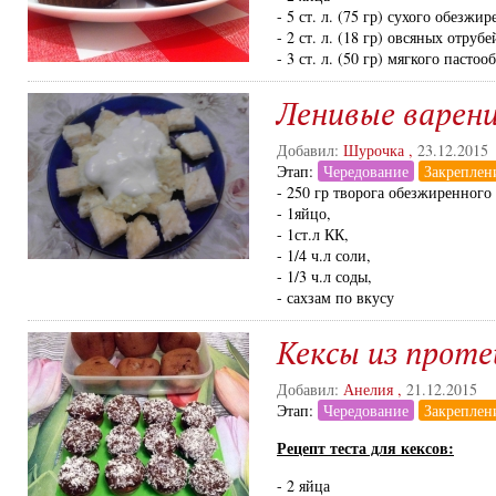
- 5 ст. л. (75 гр) сухого обезжи
- 2 ст. л. (18 гр) овсяных отрубе
- 3 ст. л. (50 гр) мягкого пасто
Ленивые варен
Добавил:
Шурочка
,
23.12.2015
Этап:
Чередование
Закреплен
- 250 гр творога обезжиренного 
- 1яйцо,
- 1ст.л КК,
- 1/4 ч.л соли,
- 1/3 ч.л соды,
- сахзам по вкусу
Кексы из проте
Добавил:
Анелия
,
21.12.2015
Этап:
Чередование
Закреплен
Рецепт теста для кексов:
- 2 яйца