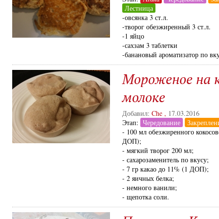
Лестница
-овсянка 3 ст.л.
-творог обезжиренный 3 ст.л.
-1 яйцо
-сахзам 3 таблетки
-банановый ароматизатор по вк
Мороженое на 
молоке
Добавил:
Che
,
17.03.2016
Этап:
Чередование
Закреплен
- 100 мл обезжиренного кокосо
ДОП);
- мягкий творог 200 мл;
- сахарозаменитель по вкусу;
- 7 гр какао до 11% (1 ДОП);
- 2 яичных белка;
- немного ванили;
- щепотка соли.