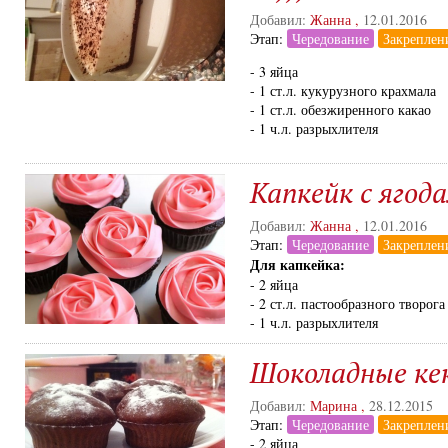
Добавил:
Жанна
,
12.01.2016
Этап:
Чередование
Закреплен
- 3 яйца
- 1 ст.л. кукурузного крахмала
- 1 ст.л. обезжиренного какао
- 1 ч.л. разрыхлителя
Капкейк с ягод
Добавил:
Жанна
,
12.01.2016
Этап:
Чередование
Закреплен
Для капкейка:
- 2 яйца
- 2 ст.л. пастообразного творога
- 1 ч.л. разрыхлителя
Шоколадные ке
Добавил:
Марина
,
28.12.2015
Этап:
Чередование
Закреплен
- 2 яйца