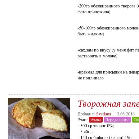
-200гр обезжиренного творога (
фото приложила)
-50-100гр обезжиренного молока
быть жидким)
-сах.зам по вкусу (у меня фит п
растворить в молоке)
-крахмал для присыпки на пекар
не прилипало
Творожная запе
Добавил:
Svetlana
,
13.08.2016
Этап:
Атака
Чередование
Ст
- 300 гр творог 0%;
- 3 яйца;
- 150 гр бифидо (кефир) 1%;