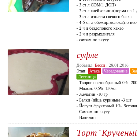
- 3 ст л СОМ(1 ДОП)
- 2 ст л клейковины(норма на 1 
- 3 ст л изолята соевого белка
- 4-5 ст л обежир.молока(по не
- 2 ч л бездопового какао
- 2 ч л разрыхлителя
- сахзам по вкусу
суфле
Добавил:
Бесси
,
28.01.2016
Этап:
Атака
Чередование
За
Лестница
- Творог пастообразный 0%- 20
- Молоко 0,5%-150мл
- Желатин -10 гр
- Белки (яйца куриные) -3 шт
- Йогурт фруктовый 1%- 5столо
- Сахзам по вкусу
- Ванилин
Торт "Крученый