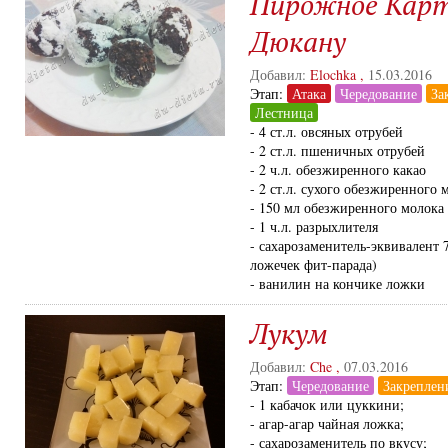
Пирожное Кар
Дюкану
Добавил:
Elochka
,
15.03.2016
Этап:
Атака
Чередование
За
Лестница
- 4 ст.л. овсяных отрубей
- 2 ст.л. пшеничных отрубей
- 2 ч.л. обезжиренного какао
- 2 ст.л. сухого обезжиренного 
- 150 мл обезжиренного молока
- 1 ч.л. разрыхлителя
- сахарозаменитель-эквивалент 7
ложечек фит-парада)
- ванилин на кончике ложки
Лукум
Добавил:
Che
,
07.03.2016
Этап:
Чередование
Закреплен
- 1 кабачок или цуккини;
- агар-агар чайная ложка;
- сахарозаменитель по вкусу;