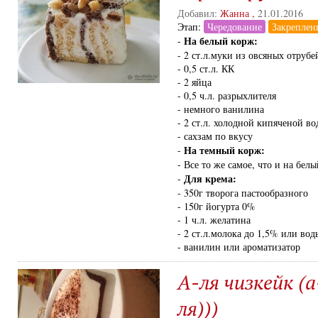
Добавил:
Жанна
,
21.01.2016
Этап:
Чередование
Закреплен
На белый корж:
-
- 2 ст.л.муки из овсяных отрубе
- 0,5 ст.л. КК
- 2 яйца
- 0,5 ч.л. разрыхлителя
- немного ванилина
- 2 ст.л. холодной кипяченой в
- сахзам по вкусу
На темный корж:
-
- Все то же самое, что и на белы
Для крема:
-
- 350г творога пастообразного
- 150г йогурта 0%
- 1 ч.л. желатина
- 2 ст.л.молока до 1,5% или вод
- ванилин или ароматизатор
А-ля чизкейк (
ля)))