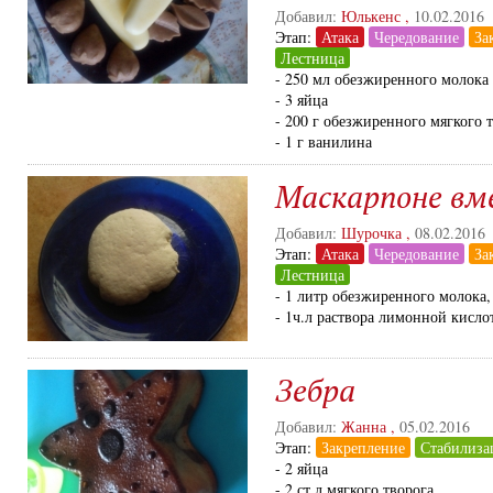
Добавил:
Юлькенс
,
10.02.2016
Этап:
Атака
Чередование
За
Лестница
- 250 мл обезжиренного молока
- 3 яйца
- 200 г обезжиренного мягкого 
- 1 г ванилина
Маскарпоне вм
Добавил:
Шурочка
,
08.02.2016
Этап:
Атака
Чередование
За
Лестница
- 1 литр обезжиренного молока,
- 1ч.л раствора лимонной кисло
Зебра
Добавил:
Жанна
,
05.02.2016
Этап:
Закрепление
Стабилиза
- 2 яйца
- 2 ст л мягкого творога