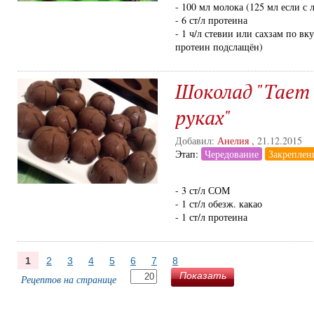
- 100 мл молока (125 мл если с
- 6 ст/л протеина
- 1 ч/л стевии или сахзам по вк
протеин подслащён)
Шоколад "Тает в
руках"
Добавил:
Анелия
,
21.12.2015
Этап:
Чередование
Закреплен
- 3 ст/л СОМ
- 1 ст/л обезж. какао
- 1 ст/л протеина
1
2
3
4
5
6
7
8
Показать
Рецептов на странице