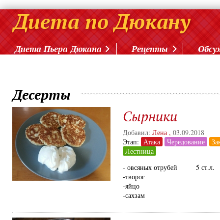
Диета Пьера Дюкана
Рецепты
Обсу
Десерты
Сырники
Добавил:
Лена
,
03.09.2018
Этап:
Атака
Чередование
За
Лестница
- овсяных отрубей 5 ст.л.
-творог 500
-яйцо 
-сахзам 3 с