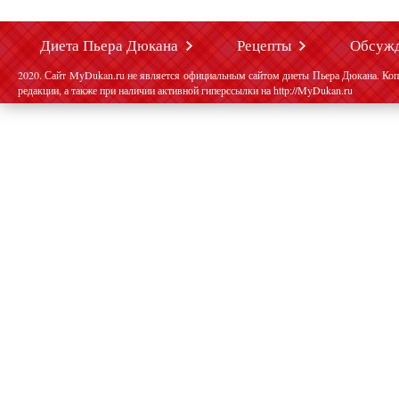
Диета Пьера Дюкана
Рецепты
Обсуж
2020. Сайт MyDukan.ru не является официальным сайтом диеты Пьера Дюкана. Коп
редакции, а также при наличии активной гиперссылки на http://MyDukan.ru