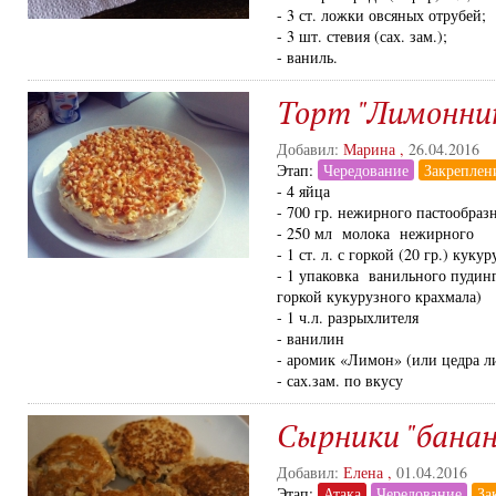
- 3 ст. ложки овсяных отрубей;
- 3 шт. стевия (сах. зам.);
- ваниль.
Торт "Лимонни
Добавил:
Марина
,
26.04.2016
Этап:
Чередование
Закреплен
- 4 яйца
- 700 гр. нежирного пастообраз
- 250 мл молока нежирного
- 1 ст. л. с горкой (20 гр.) куку
- 1 упаковка ванильного пудинга
горкой кукурузного крахмала)
- 1 ч.л. разрыхлителя
- ванилин
- аромик «Лимон» (или цедра л
- сах.зам. по вкусу
Сырники "банан
Добавил:
Елена
,
01.04.2016
Этап:
Атака
Чередование
За