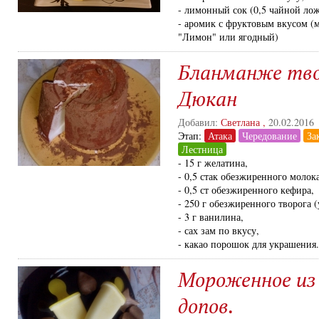
- лимонный сок (0,5 чайной лож
- аромик с фруктовым вкусом (
"Лимон" или ягодный)
Бланманже тво
Дюкан
Добавил:
Светлана
,
20.02.2016
Этап:
Атака
Чередование
За
Лестница
- 15 г желатина,
- 0,5 стак обезжиренного молока
- 0,5 ст обезжиренного кефира,
- 250 г обезжиренного творога (
- 3 г ванилина,
- сах зам по вкусу,
- какао порошок для украшения.
Мороженное из 
допов.