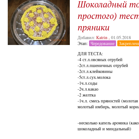
Шоколадный то
простого) тест
пряники
Добавил:
Katrin
,
01.05.2018
Этап:
Чередование
Закреплен
ДЛЯ ТЕСТА:
-4 ст.л.овсяных отрубей
-2ст.л.пшеничных отрубей
-2ст.л.клейковины
-5ст.л.сух.молока
-1ч.л.соды
-2ч.л.какао
-2 желтка
-1ч.л. смесь пряностей (молотая
молотый имбирь, молотый кори
-несколько капель аромика (како
шоколадный и миндальный)