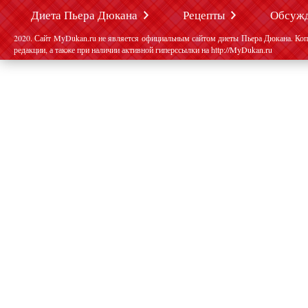
Диета Пьера Дюкана
Рецепты
Обсуж
2020. Сайт MyDukan.ru не является официальным сайтом диеты Пьера Дюкана. Коп
редакции, а также при наличии активной гиперссылки на http://MyDukan.ru