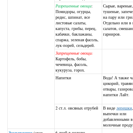
Разрешенные овощи
:
Сырые, вареные,
Помидоры, огурцы,
тушеные, запеч
редис, шпинат, все
на пару или гри
листовые салаты,
Отдельно или в 
капуста, грибы, перец,
салатов, смеша
кабачки, баклажаны,
гарниров.
спаржа, зеленая фасоль,
лук-порей, сельдерей.
Запрещенные овощи:
Картофель, бобы,
чечевица, фасоль,
кукуруза, горох.
Напитки
Вода! А также ч
цикорий, травя
отвары, газиров
напитки Лайт.
2 ст.л. овсяных отрубей
В виде
лепешки
выпечки или
добавленными в
молочные проду
Закрепление
6 дней в неделю
(этап