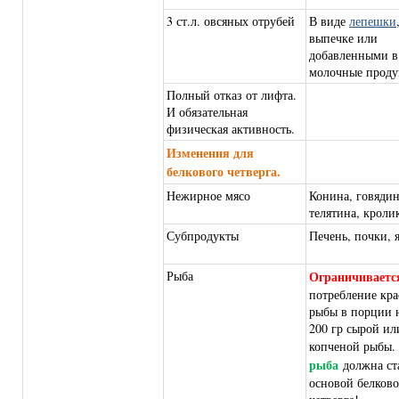
3 ст.л. овсяных отрубей
В виде
лепешки
выпечке или
добавленными в
молочные проду
Полный отказ от лифта.
И обязательная
физическая активность.
Изменения для
белкового четверга.
Нежирное мясо
Конина, говядин
телятина, кроли
Субпродукты
Печень, почки, 
Рыба
Ограничиваетс
потребление кр
рыбы в порции н
200 гр сырой ил
копченой рыбы.
рыба
должна ст
основой белково