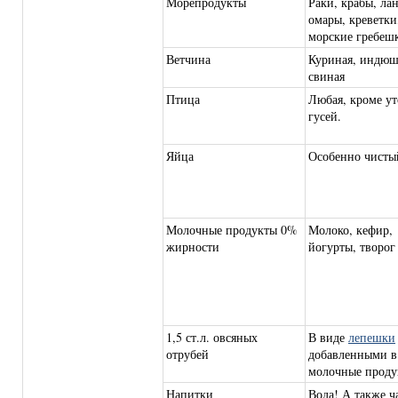
Морепродукты
Раки, крабы, ла
омары, креветки
морские гребешк
Ветчина
Куриная, индюш
свиная
Птица
Любая, кроме ут
гусей.
Яйца
Особенно чисты
Молочные продукты 0%
Молоко, кефир,
жирности
йогурты, творог
1,5 ст.л. овсяных
В виде
лепешки
отрубей
добавленными в
молочные проду
Напитки
Вода! А также ч