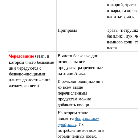
цикорий, травя
отвары, газиров
напитки Лайт.
Приправы
Травы (петрушка
базилик), лук, ч
немного соли, т
паста.
Чередование
В чисто белковые дни
(этап, в
позволены все
котором чисто белковые
продукты, разрешенные
дни чередуются с
на этапе Атака.
белково-овощными;
длится до достижения
В белково-овощные дни
желаемого веса)
ко всем выше
перечисленным
продуктам можно
добавлять овощи.
На втором этапе
вводятся
допускаемые
продукты
. Их
потребление возможно в
ограниченных дозах.