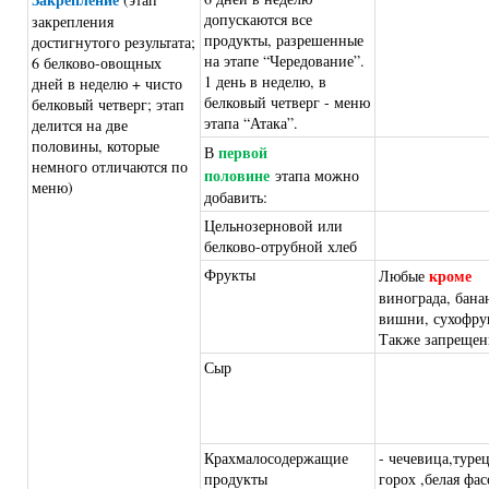
допускаются все
закрепления
продукты, разрешенные
достигнутого результата;
на этапе “Чередование”.
6 белково-овощных
1 день в неделю, в
дней в неделю + чисто
белковый четверг - меню
белковый четверг; этап
этапа
“
Атака
”
.
делится на две
половины, которые
первой
В
немного отличаются по
половине
этапа можно
меню)
добавить:
Цельнозерновой или
белково-отрубной хлеб
Фрукты
кроме
Любые
винограда, бана
вишни, сухофру
Также запрещен
Сыр
Крахмалосодержащие
- чечевица,туре
продукты
горох ,белая фас