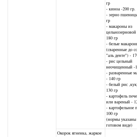
гр
- киноа -200 гр.
- зерно пшеницы
гр
- макароны из
цельнозерновой
180 гр
- белые макарон
(сваренные до с
"аль денте") - 17
- рис цельный
неочищенный -1
- разваренные м
- 140 гр
- белый рис ,кук
130 гр
- картофель печ
или вареный - 1
- картофельное 
100 гр
(нормы указаны
готовом виде)
Окорок ягненка, жаркое