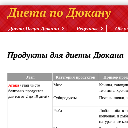
Диета Пьера Дюкана
Рецепты
Обсу
Продукты для диеты Дюкана
Этап
Категория продуктов
Пример прод
Атака
Мясо
Конина, говядин
(этап чисто
телятина, кроли
белковых продуктов;
длится от 2 до 10 дней)
Субпродукты
Печень, почки, 
Рыба
Любая рыба, в т
копченая, и рыб
натуральные ко