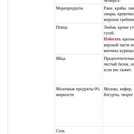
четверга!
Морепродукты
Раки, крабы, ла
омары, креветки
морские гребешк
Птица
Любая, кроме ут
гусей.
Избегать
крыль
верхней части 
копчика курицы
Яйца
Предпочтительн
чистый белок, о
если вес скачет.
Молочные продукты 0%
Молоко, кефир,
жирности
йогурты, творог
Соль