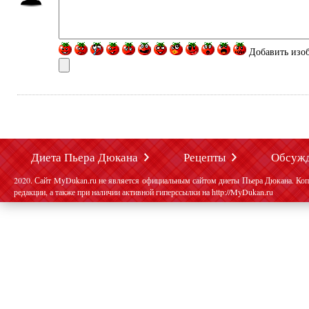
Добавить изо
Диета Пьера Дюкана
Рецепты
Обсуж
2020. Сайт MyDukan.ru не является официальным сайтом диеты Пьера Дюкана. Коп
редакции, а также при наличии активной гиперссылки на http://MyDukan.ru