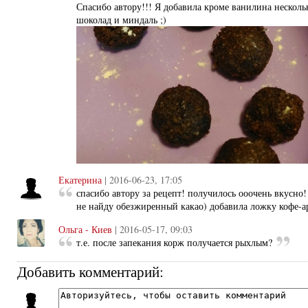
Спасибо автору!!! Я добавила кроме ванилина несколь
шоколад и миндаль ;)
Екатерина
| 2016-06-23, 17:05
спасибо автору за рецепт! получилось ооочень вкусно!
не найду обезжиренный какао) добавила ложку кофе-а
Ольга - Киев
| 2016-05-17, 09:03
т.е. после запекания корж получается рыхлым?
Добавить комментарий: