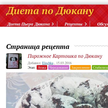
Диета Пьера Дюкана
Рецепты
Обсу
Страница рецепта
Пирожное Картошка по Дюкану
Добавил:
Elochka
,
15.03.2016
Этап:
Атака
Чередование
Закрепление
Стабилиз