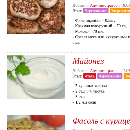
Добавил:
Администратор
,
18.0
Этап:
Чередование
Закреплен
- Филе индейки – 0,5кг,
- Крахмал кукурузный – 70 гр,
- Молоко – 70 мл,
- Соевая мука или кукурузный к
ст.л.,
Майонез
Добавил:
Администратор
,
17.0
Этап:
Атака
Чередование
За
- 2 куриных желтка
- 2 ст.л 3% уксуса
- 3 ст.л
- 1/2 ч.л соли
Фасоль с куриц