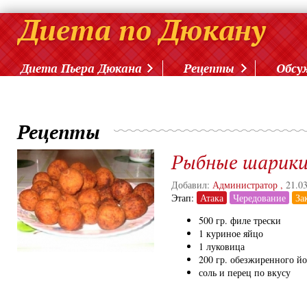
Диета Пьера Дюкана
Рецепты
Обсу
Рецепты
Рыбные шарик
Добавил:
Администратор
,
21.0
Этап:
Атака
Чередование
За
500 гр. филе трески
1 куриное яйцо
1 луковица
200 гр. обезжиренного йо
соль и перец по вкусу