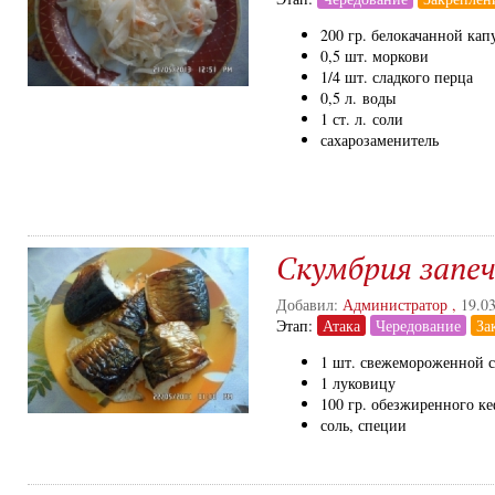
200 гр. белокачанной кап
0,5 шт. моркови
1/4 шт. сладкого перца
0,5 л. воды
1 ст. л. соли
сахарозаменитель
Скумбрия запе
Добавил:
Администратор
,
19.0
Этап:
Атака
Чередование
За
1 шт. свежемороженной 
1 луковицу
100 гр. обезжиренного к
соль, специи