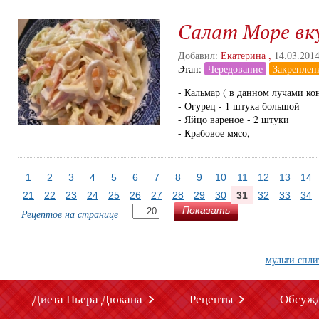
Салат Море вк
Добавил:
Екатерина
,
14.03.201
Этап:
Чередование
Закреплен
- Кальмар ( в данном лучами ко
- Огурец - 1 штука большой
- Яйцо вареное - 2 штуки
- Крабовое мясо,
1
2
3
4
5
6
7
8
9
10
11
12
13
14
21
22
23
24
25
26
27
28
29
30
31
32
33
34
Показать
Рецептов на странице
мульти спли
Диета Пьера Дюкана
Рецепты
Обсуж