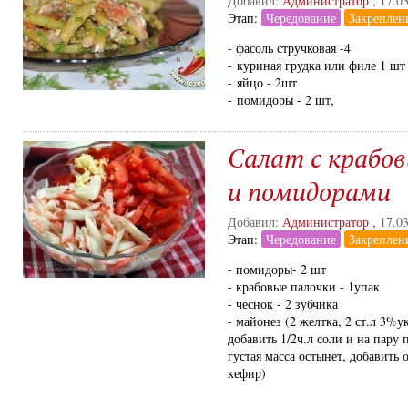
Добавил:
Администратор
,
17.0
Этап:
Чередование
Закреплен
- фасоль стручковая -4
- куриная грудка или филе 1 шт
- яйцо - 2шт
- помидоры - 2 шт,
Cалат с крабо
и помидорами
Добавил:
Администратор
,
17.0
Этап:
Чередование
Закреплен
- помидоры- 2 шт
- крабовые палочки - 1упак
- чеснок - 2 зубчика
- майонез (2 желтка, 2 ст.л 3%ук
добавить 1/2ч.л соли и на пару 
густая масса остынет, добавить
кефир)