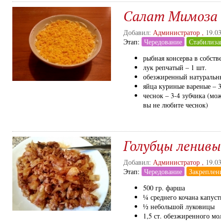
Салат Мимоза
Добавил:
Администратор
,
19.0
Этап:
Чередование
Стабилиза
рыбная консерва в собств
лук репчатый – 1 шт.
обезжиренный натуральны
яйца куриные вареные – 3
чеснок – 3-4 зубчика (мо
вы не любите чеснок)
Голубцы ленивы
Добавил:
Администратор
,
19.0
Этап:
Чередование
Закреплен
500 гр. фарша
¼ среднего кочана капус
½ небольшой луковицы
1,5 ст. обезжиренного мо