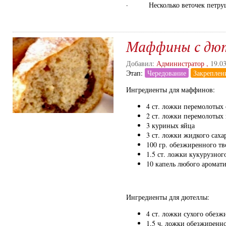
· Несколько веточек петру
Маффины с дю
Добавил:
Администратор
,
19.0
Этап:
Чередование
Закреплен
Ингредиенты для маффинов:
4 ст. ложки перемолотых
2 ст. ложки перемолотых
3 куриных яйца
3 ст. ложки жидкого саха
100 гр. обезжиренного тв
1.5 ст. ложки кукурузног
10 капель любого аромати
Ингредиенты для дютеллы:
4 ст. ложки сухого обез
1.5 ч. ложки обезжиренно