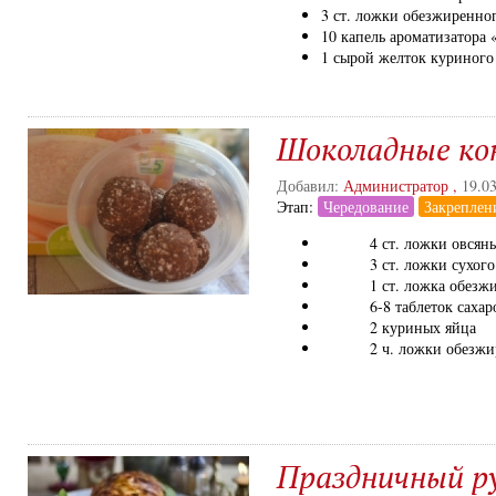
3 ст. ложки обезжиренно
10 капель ароматизатора 
1 сырой желток куриного
Шоколадные к
Добавил:
Администратор
,
19.0
Этап:
Чередование
Закреплен
4 ст. ложки овсяных
3 ст. ложки сухого о
1 ст. ложка обезжир
6-8 таблеток сахаро
2 куриных яйца
2 ч. ложки обезжире
Праздничный ру