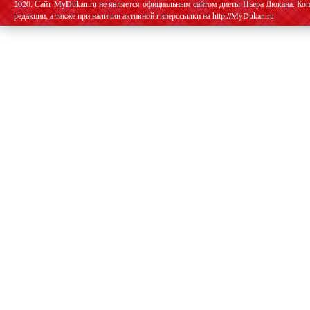
2020. Сайт MyDukan.ru не является официальным сайтом диеты Пьера Дюкана. Коп
редакции, а также при наличии активной гиперссылки на http://MyDukan.ru