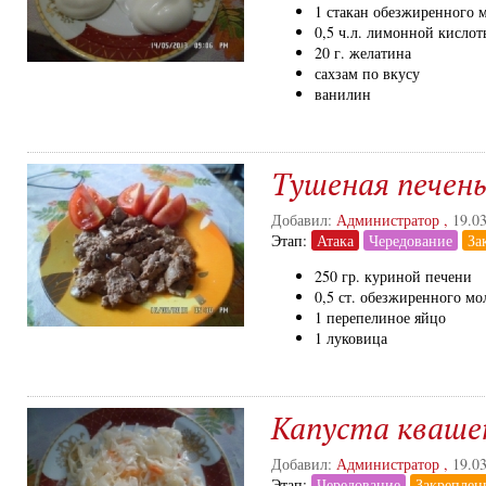
1 стакан обезжиренного 
0,5 ч.л. лимонной кислот
20 г. желатина
сахзам по вкусу
ванилин
Тушеная печень
Добавил:
Администратор
,
19.0
Этап:
Атака
Чередование
За
250 гр. куриной печени
0,5 ст. обезжиренного мо
1 перепелиное яйцо
1 луковица
Капуста кваше
Добавил:
Администратор
,
19.0
Этап:
Чередование
Закреплен