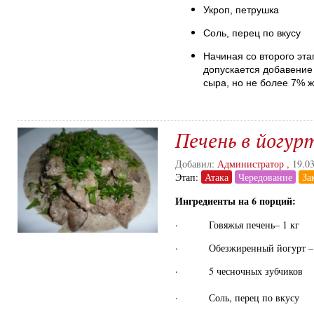
Укроп, петрушка
Соль, перец по вкусу
Начиная со второго эта
допускается добавение 
сыра, но не более 7% 
Печень в йогур
Добавил:
Администратор
,
19.0
Этап:
Атака
Чередование
За
Ингредиенты на 6 порций:
·
Говяжья печень– 1 кг
·
Обезжиренный йогурт – 
·
5 чесночных зубчиков
· Соль, перец по вкусу