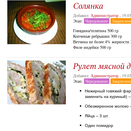
Солянка
Добавил:
Администратор
,
19.0
Этап:
Чередование
Закреплен
Говядина/телятина 500 гр
Копченые ребрышки 300 гр
Ветчина не более 4% жирности 
Филе индейки 500 гр
Рулет мясной 
Добавил:
Администратор
,
19.0
Этап:
Чередование
Закреплен
Нежирный говяжий фар
заменить на куриный) –
Обезжиренное молоко –
Яйца – 3 шт.
Один помидор