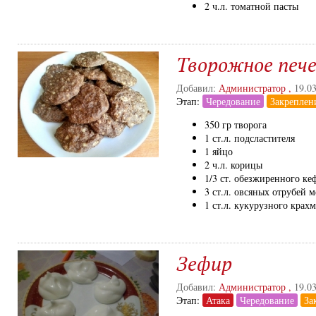
2 ч.л. томатной пасты
Творожное пече
Добавил:
Администратор
,
19.0
Этап:
Чередование
Закреплен
350 гр творога
1 ст.л. подсластителя
1 яйцо
2 ч.л. корицы
1/3 ст. обезжиренного ке
3 ст.л. овсяных отрубей 
1 ст.л. кукурузного крах
Зефир
Добавил:
Администратор
,
19.0
Этап:
Атака
Чередование
За