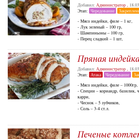
Добавил:
Администратор
,
18.0
Этап:
Чередование
Закреплен
- Мясо индейки, филе – 1 кг,
- Лук зеленый – 100 гр,
- Шампиньоны – 100 гр,
- Перец сладкий – 1 шт,
Пряная индейк
Добавил:
Администратор
,
18.0
Этап:
Атака
Чередование
За
- Мясо индейки, филе – 1000гр,
- Специи – кориандр, базилик, 
карри,
- Чеснок – 5 зубчиков,
- Соль – 3-4 ст.л.
Печеные котле