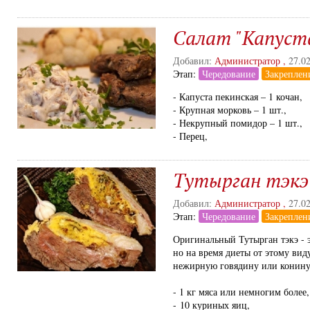
Салат "Капуст
Добавил:
Администратор
,
27.0
Этап:
Чередование
Закреплен
- Капуста пекинская – 1 кочан,
- Крупная морковь – 1 шт.,
- Некрупный помидор – 1 шт.,
- Перец,
Тутырган тэкэ
Добавил:
Администратор
,
27.0
Этап:
Чередование
Закреплен
Оригинальный Тутырган тэкэ - 
но на время диеты от этому вид
нежирную говядину или конину
- 1 кг мяса или немногим более,
- 10 куриных яиц,