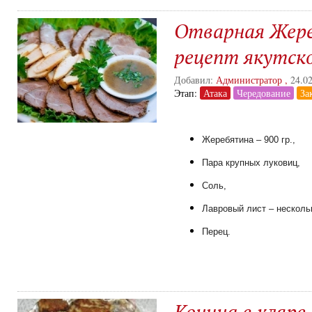
Отварная Жер
рецепт якутско
Добавил:
Администратор
,
24.0
Этап:
Атака
Чередование
За
Жеребятина – 900 гр.,
Пара крупных луковиц,
Соль,
Лавровый лист – несколь
Перец.
Конина в кляре