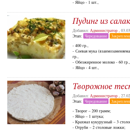
- Яйцо - 1 шт.,
Пудинг из салак
Добавил:
Администратор
,
03.0
Этап:
Чередование
Закреплен
- 400 гр.,
- Соевая мука (взаимозаменяем
гр.,
- Обезжиренное молоко - 60 гр.,
- Яйцо - 4 шт.,
Творожное тес
Добавил:
Администратор
,
27.0
Этап:
Чередование
Закреплен
- Творог – 200 грамм;
- Яйцо – 1 штука;
- Крахмал кукурузный – 3 стол
- Отруби – 2 столовые ложки;