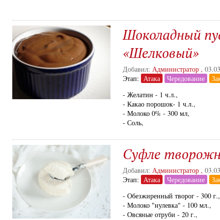
Шоколадный пу
«Шелковый»
Добавил:
Администратор
,
03.0
Этап:
Атака
Чередование
За
- Желатин - 1 ч.л.,
- Какао порошок- 1 ч.л.,
- Молоко 0% - 300 мл,
- Соль,
Суфле творожн
Добавил:
Администратор
,
03.0
Этап:
Атака
Чередование
За
- Обезжиренный творог - 300 г.,
- Молоко "нулевка" - 100 мл.,
- Овсяные отруби - 20 г.,