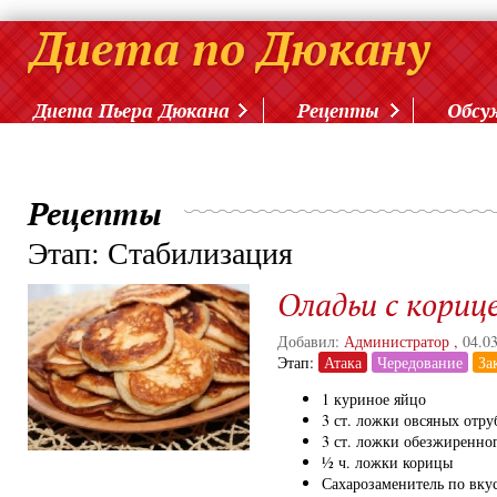
Диета Пьера Дюкана
Рецепты
Обсу
Рецепты
Этап: Стабилизация
Оладьи с кориц
Добавил:
Администратор
,
04.0
Этап:
Атака
Чередование
За
1 куриное яйцо
3 ст. ложки овсяных отру
3 ст. ложки обезжиренно
½ ч. ложки корицы
Сахарозаменитель по вку