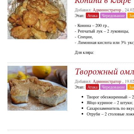
Добавил:
Администратор
,
24.0
Этап:
Атака
Чередование
За
- Конина – 200 гр.,
- Репчатый лук – 2 луковицы,
- Специи,
- Лимонная кислота или 3% уксу
Для кляра:
Творожный ом
Добавил:
Администратор
,
19.0
Этап:
Атака
Чередование
За
Творог обезжиренный – 2
Яйцо куриное – 2 штуки;
Сахарозаменитель по вкус
Отруби – 2 столовые лож