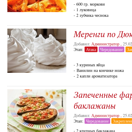
- 600 гр. моркови
- 1 луковица
- 2 зубчика чеснока
Меренги по Дю
Добавил:
Администратор
,
25.0
Этап:
Атака
Чередование
За
- 3 куриных яйца
- Ванилин на кончике ножа
- 2 капли ароматизатора
Запеченные фа
баклажаны
Добавил:
Администратор
,
25.0
Этап:
Чередование
Закреплен
- 2 крупных баклажана