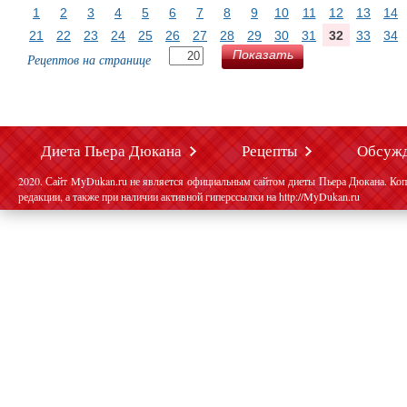
1
2
3
4
5
6
7
8
9
10
11
12
13
14
21
22
23
24
25
26
27
28
29
30
31
32
33
34
Показать
Рецептов на странице
Диета Пьера Дюкана
Рецепты
Обсуж
2020. Сайт MyDukan.ru не является официальным сайтом диеты Пьера Дюкана. Коп
редакции, а также при наличии активной гиперссылки на http://MyDukan.ru