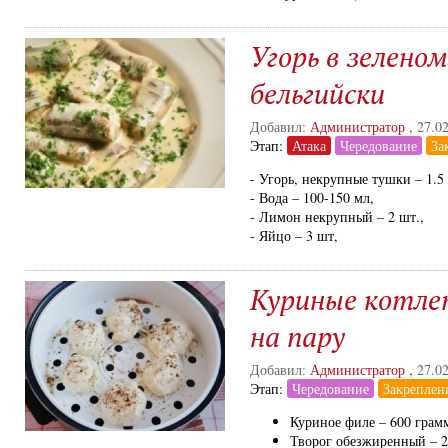
Угорь в зеленом
бельгийски
Добавил:
Администратор
,
27.0
Этап:
Атака
Чередование
За
- Угорь, некрупные тушки – 1.5 
- Вода – 100-150 мл,
- Лимон некрупный – 2 шт.,
- Яйцо – 3 шт,
Куриные котле
на пару
Добавил:
Администратор
,
27.0
Этап:
Чередование
Закреплен
Куриное филе – 600 грам
Творог обезжиренный – 2