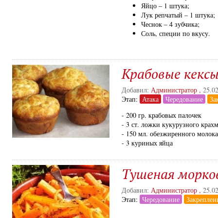
Яйцо – 1 штука;
Лук репчатый – 1 штука;
Чеснок – 4 зубчика;
Соль, специи по вкусу.
Крабовые кекс
Добавил:
Администратор
,
25.0
Этап:
Атака
Чередование
За
- 200 гр. крабовых палочек
- 3 ст. ложки кукурузного крах
- 150 мл. обезжиренного молока
- 3 куриных яйца
Тушеная морков
Добавил:
Администратор
,
25.0
Этап:
Чередование
Закреплен