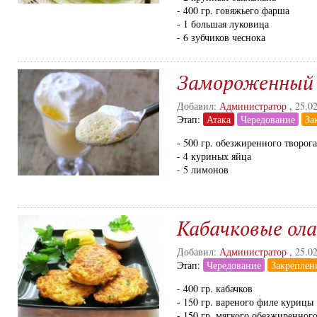
- 400 гр. говяжьего фарша
- 1 большая луковица
- 6 зубчиков чеснока
Замороженный 
Добавил:
Администратор
,
25.0
Этап:
Атака
Чередование
За
- 500 гр. обезжиренного творога
- 4 куриных яйца
- 5 лимонов
Кабачковые ола
Добавил:
Администратор
,
25.0
Этап:
Чередование
Закреплен
- 400 гр. кабачков
- 150 гр. вареного филе курицы
- 150 гр. мягкого обезжиренного