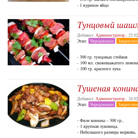
- 1 куриное яйцо
Тунцовый шаш
Добавил:
Администратор
,
25.0
Этап:
Чередование
Закреплен
- 300 гр. тунцовых стейков
- 100 мл. свежевыжатого лимон
- 100 гр. красного лука
Тушеная конин
Добавил:
Администратор
,
24.0
Этап:
Чередование
Закреплен
- Филе конины – 300 гр.,
- 1 крупная луковица,
- Небольшого размера морковь,