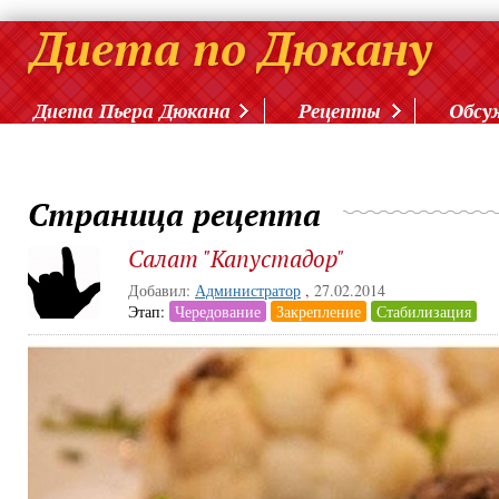
Диета Пьера Дюкана
Рецепты
Обсу
Страница рецепта
Салат "Капустадор"
Добавил:
Администратор
,
27.02.2014
Этап:
Чередование
Закрепление
Стабилизация