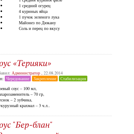
1 средний огурец
4 куриных яйца
1 пучок зеленого лука
Майонез по Дюкану
Соль и перец по вкусу
оус «Терияки»
авил:
Администратор
,
22.08.2014
ап:
Чередование
Закрепление
Стабилизация
оевый соус – 100 мл,
ахарозаменитель – 70 гр,
еснок – 2 зубчика,
укурузный крахмал – 3 ч.л..
оус "Бер-блан"