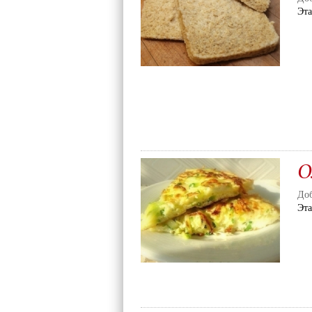
Эт
О
Доб
Эт