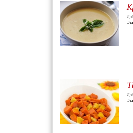
К
Доб
Эт
Т
Доб
Эт