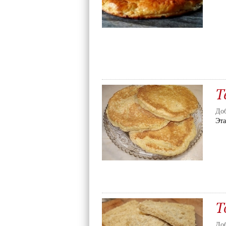
Т
Доб
Эт
Т
Доб