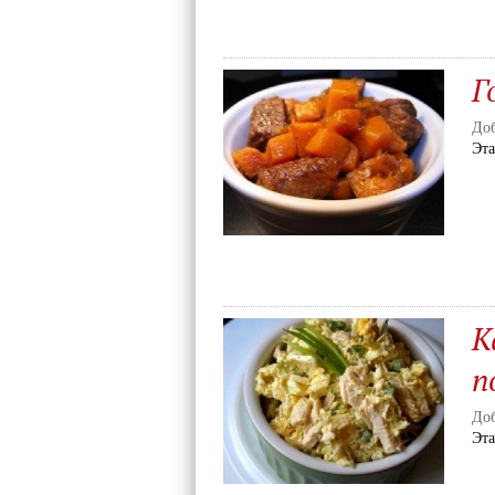
Г
Доб
Эт
К
п
Доб
Эт