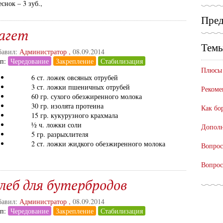
еснок – 3 зуб.,
Пред
агет
Темы
авил:
Администратор
,
08.09.2014
ап:
Чередование
Закрепление
Стабилизация
Плюсы 
6 ст. ложек овсяных отрубей
3 ст. ложки пшеничных отрубей
Рекоме
60 гр. сухого обезжиренного молока
30 гр. изолята протеина
Как бо
15 гр. кукурузного крахмала
½ ч. ложки соли
Дополн
5 гр. разрыхлителя
2 ст. ложки жидкого обезжиренного молока
Вопрос
Вопрос
леб для бутербродов
авил:
Администратор
,
08.09.2014
ап:
Чередование
Закрепление
Стабилизация