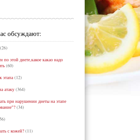
ас обсуждают:
(26)
и по этой диете,какое какао надо
ять
(60)
к этапа
(12)
а атаку
(364)
лать при нарушении диеты на этапе
ование"?
(34)
56)
лать с кожей?
(11)