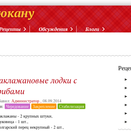
Рецепты
Обсуждения
Блоги
Реце
аклажановые лодки с
►
►
рибами
►
авил:
Администратор
,
08.09.2014
►
ап:
Чередование
Закрепление
Стабилизация
►
аклажаны - 2 крупных штуки,
уковица - 1 шт.,
►
олгарский перец некрупный - 2 шт.,