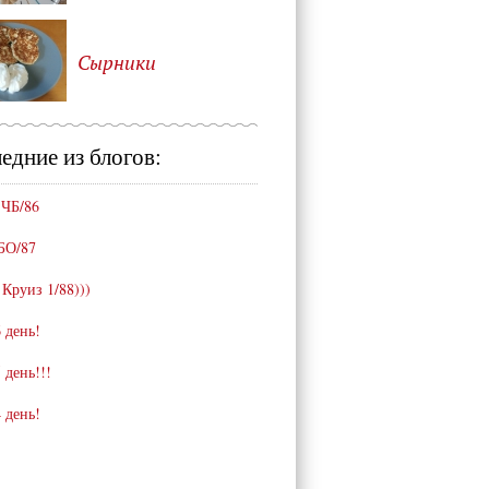
Сырники
едние из блогов:
 ЧБ/86
БО/87
 Круиз 1/88)))
 день!
 день!!!
 день!