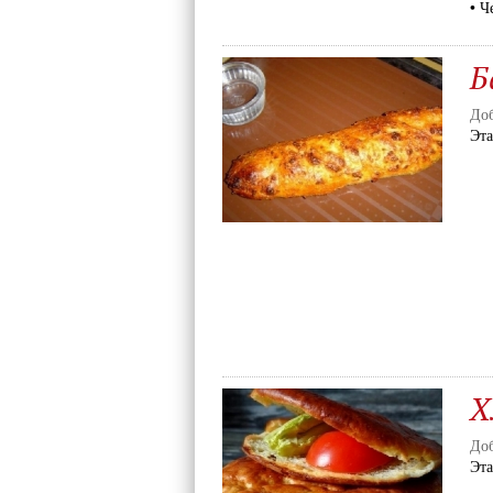
• Ч
Б
Доб
Эт
Х
Доб
Эт