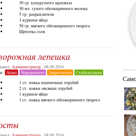
30 гр. кукурузного крахмала
30 мл. сухого обезжиренного молока
5 гр. разрыхлителя
1 куриное яйцо
50 гр. мягкого обезжиренного творога
Щепотка соли
ворожная лепешка
авил:
Администратор
,
08.09.2014
ап:
Атака
Чередование
Закрепление
Стабилизация
Само
1 ст. ложка пшеничных отрубей
2 ст. ложки овсяных отрубей
1 куриное яйцо
1 ст. ложка мягкого обезжиренного творога
осты
авил:
Администратор
,
08.09.2014