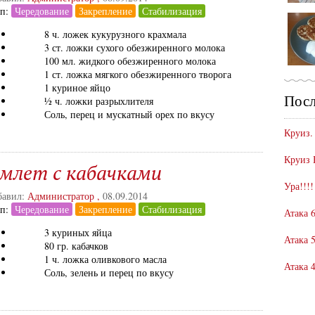
ап:
Чередование
Закрепление
Стабилизация
8 ч. ложек кукурузного крахмала
3 ст. ложки сухого обезжиренного молока
100 мл. жидкого обезжиренного молока
1 ст. ложка мягкого обезжиренного творога
1 куриное яйцо
Посл
½ ч. ложки разрыхлителя
Соль, перец и мускатный орех по вкусу
Круиз.
Круиз 
млет с кабачками
Ура!!!!
авил:
Администратор
,
08.09.2014
ап:
Чередование
Закрепление
Стабилизация
Атака 6
3 куриных яйца
Атака 5
80 гр. кабачков
1 ч. ложка оливкового масла
Атака 4
Соль, зелень и перец по вкусу