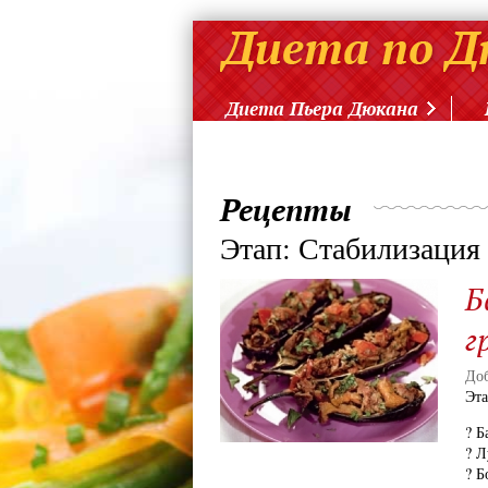
Диета Пьера Дюкана
Рецепты
Этап: Стабилизация
Б
г
Доб
Эт
? Б
? Л
? Б