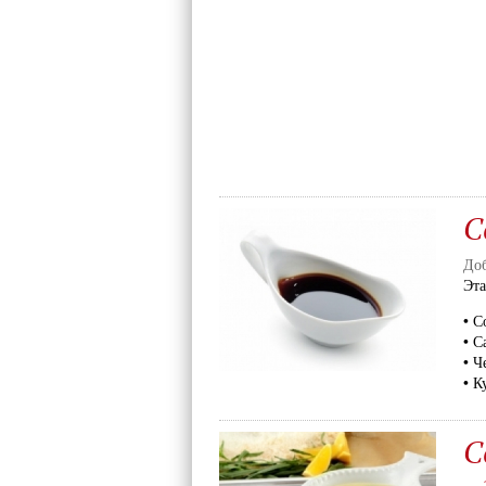
С
Доб
Эт
• С
• С
• Ч
• К
С