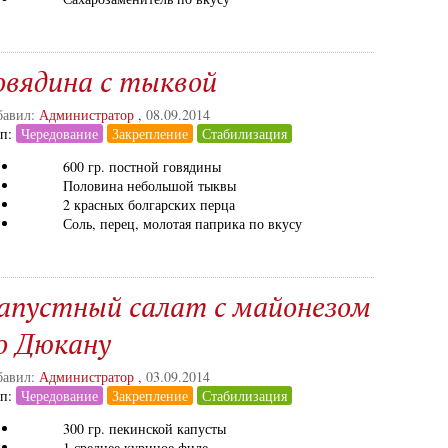
овядина с тыквой
авил:
Администратор
,
08.09.2014
ап:
Чередование
Закрепление
Стабилизация
600 гр. постной говядины
Половина небольшой тыквы
2 красных болгарских перца
Соль, перец, молотая паприка по вкусу
апустный салат с майонезом
о Дюкану
авил:
Администратор
,
03.09.2014
ап:
Чередование
Закрепление
Стабилизация
300 гр. пекинской капусты
1 среднее куриное филе