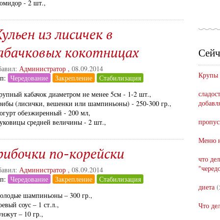
омидор - 2 шт.,
ульен из лисичек в
абачковых кокотницах
Сейч
авил:
Администратор
,
08.09.2014
Крупы
ап:
Чередование
Закрепление
Стабилизация
сладост
рупный кабачок диаметром не менее 5см - 1-2 шт.,
добавл
рибы (лисички, вешенки или шампиньоны) - 250-300 гр.,
огурт обезжиренный - 200 мл,
пропус
уковицы средней величины - 2 шт.,
Меню н
рибочки по-корейски
что де
"черед
авил:
Администратор
,
08.09.2014
ап:
Чередование
Закрепление
Стабилизация
диета
(
олодые шампиньоны – 300 гр.,
оевый соус – 1 ст.л.,
Что де
унжут – 10 гр.,