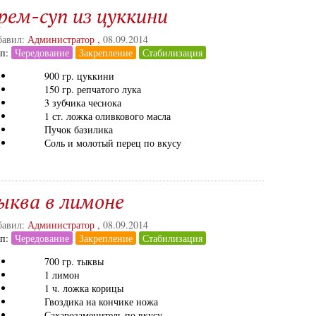
рем-суп из цуккини
авил:
Администратор
,
08.09.2014
ап:
Чередование
Закрепление
Стабилизация
900 гр. цуккини
150 гр. репчатого лука
3 зубчика чеснока
1 ст. ложка оливкового масла
Пучок базилика
Соль и молотый перец по вкусу
ыква в лимоне
авил:
Администратор
,
08.09.2014
ап:
Чередование
Закрепление
Стабилизация
700 гр. тыквы
1 лимон
1 ч. ложка корицы
Гвоздика на кончике ножа
Сахарозаменитель по вкусу