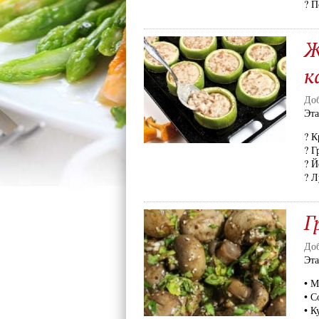
? П
Ж
к
Доб
Эт
? К
? Г
? Й
? Л
Г
Доб
Эт
• М
• С
• К