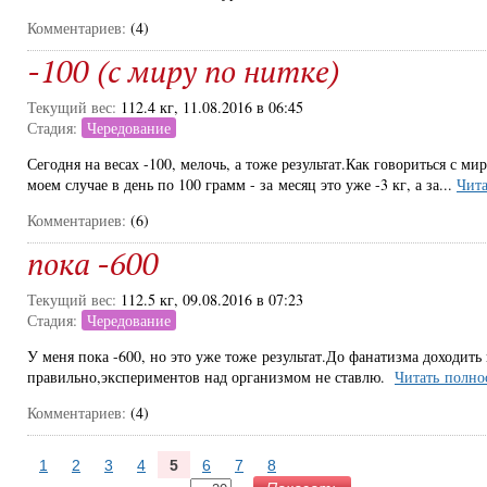
Комментариев:
(4)
-100 (с миру по нитке)
Текущий вес:
112.4 кг, 11.08.2016 в 06:45
Стадия:
Чередование
Сегодня на весах -100, мелочь, а тоже результат.Как говориться с ми
моем случае в день по 100 грамм - за месяц это уже -3 кг, а за...
Чита
Комментариев:
(6)
пока -600
Текущий вес:
112.5 кг, 09.08.2016 в 07:23
Стадия:
Чередование
У меня пока -600, но это уже тоже результат.До фанатизма доходить 
правильно,экспериментов над организмом не ставлю.
Читать полно
Комментариев:
(4)
1
2
3
4
5
6
7
8