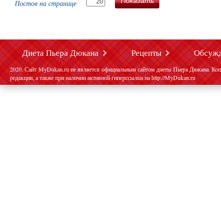
Показать
Постов на странице
Диета Пьера Дюкана
Рецепты
Обсуж
2020. Сайт MyDukan.ru не является официальным сайтом диеты Пьера Дюкана. Коп
редакции, а также при наличии активной гиперссылки на http://MyDukan.ru