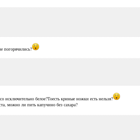
не погорячились?
со исключительно белое?Тоесть криные ножки есть нельзя?
та, можно ли пить капучино без сахара?