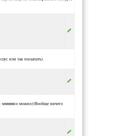
соус или так посыпать).
ь- мяяяяясо можно))Вообще ничего