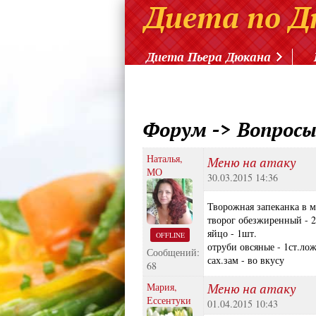
Диета Пьера Дюкана
Форум
->
Вопросы
Наталья,
Меню на атаку
МО
30.03.2015 14:36
Творожная запеканка в 
творог обезжиренный - 
яйцо - 1шт.
OFFLINE
отруби овсяные - 1ст.ло
Сообщений:
сах.зам - во вкусу
68
Мария,
Меню на атаку
Ессентуки
01.04.2015 10:43