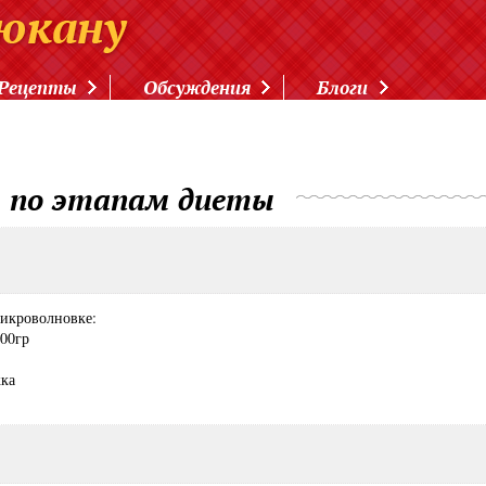
Рецепты
Обсуждения
Блоги
 по этапам диеты
микроволновке:
200гр
жка