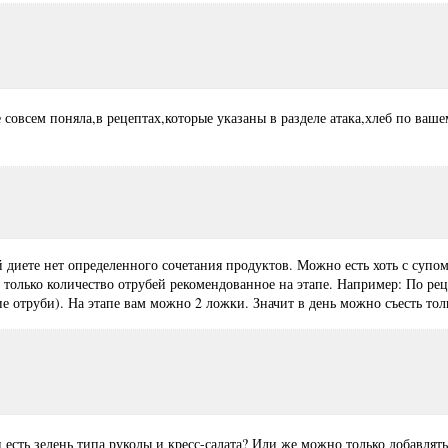
 совсем поняла,в рецептах,которые указаны в разделе атака,хлеб по ваш
й диете нет определенного сочетания продуктов. Можно есть хоть с супом
только количество отрубей рекомендованное на этапе. Например: По рец
ие отруби). На этапе вам можно 2 ложки. Значит в день можно съесть то
 есть зелень типа руколы и кресс-салата? Или же можно только добавлять