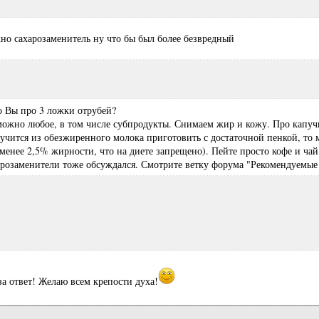
но сахарозаменитель ну что бы был более безвредный
то Вы про 3 ложки отрубей?
можно любое, в том числе субпродукты. Снимаем жир и кожу. Про капуч
лучится из обезжиренного молока приготовить с достаточной пенкой, то 
 менее 2,5% жирности, что на диете запрещено). Пейте просто кофе и ч
арозаменители тоже обсуждался. Смотрите ветку форума "Рекомендуемые 
за ответ! Желаю всем крепости духа!