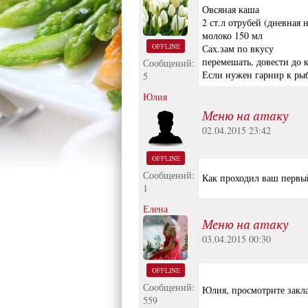
Овсяная каша
2 ст.л отрубей (дневная 
молоко 150 мл
OFFLINE
Сах.зам по вкусу
перемешать, довести до 
Сообщений:
Если нужен гарнир к рыб
5
Юлия
Меню на атаку
02.04.2015 23:42
OFFLINE
Сообщений:
Как проходил ваш первый
1
Елена
Меню на атаку
03.04.2015 00:30
OFFLINE
Сообщений:
Юлия, просмотрите закл
559