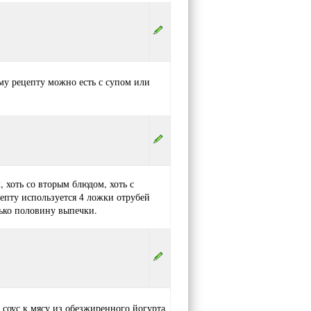
ему рецепту можно есть с супом или
, хоть со вторым блюдом, хоть с
епту используется 4 ложки отрубей
лько половину выпечки.
 соус к мясу из обезжиренного йогурта