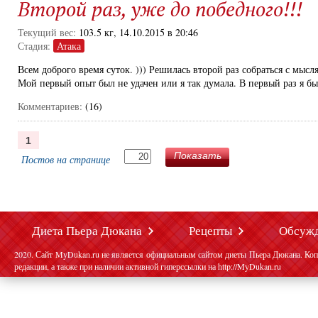
Второй раз, уже до победного!!!
Текущий вес:
103.5 кг, 14.10.2015 в 20:46
Стадия:
Атака
Всем доброго время суток. ))) Решилась второй раз собраться с мысл
Мой первый опыт был не удачен или я так думала. В первый раз я бы
Комментариев:
(16)
1
Показать
Постов на странице
Диета Пьера Дюкана
Рецепты
Обсуж
2020. Сайт MyDukan.ru не является официальным сайтом диеты Пьера Дюкана. Коп
редакции, а также при наличии активной гиперссылки на http://MyDukan.ru