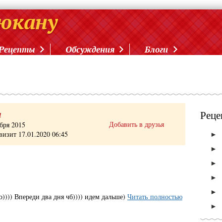
Рецепты
Обсуждения
Блоги
а
Реце
Добавить в друзья
бря 2015
визит 17.01.2020 06:45
►
►
►
5
►
►
о)))) Впереди два дня чб)))) идем дальше)
Читать полностью
►