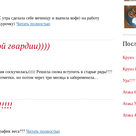
1
 утра сделала себе яичницу и выпила кофе) на работу
 курочку)
Читать полностью
Посл
й гвардии))))
Круиз.
Круиз 
м соскучилась))))) Решила снова вступить в старые ряды!!!!
отметки, но потом через три месяца я забеременела...
Ура!!!!
Атака 6
!!!!
Атака 5
Атака 4
2
график веса???
Читать полностью