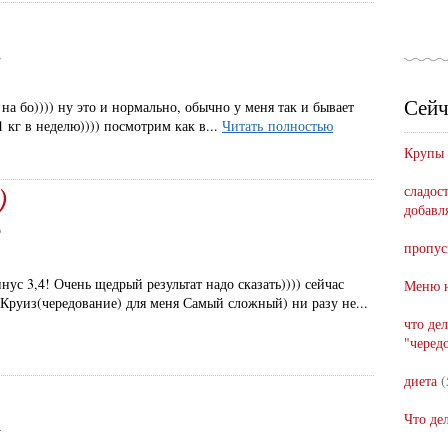
2
Сейч
а бо)))) ну это и нормально, обычно у меня так и бывает
 кг в неделю)))) посмотрим как в...
Читать полностью
Крупы
)
сладост
добавл
9
пропус
нус 3,4! Очень щедрый результат надо сказать)))) сейчас
Меню н
) Круиз(чередование) для меня Самый сложный) ни разу не...
что де
"черед
диета
(
Что де
4