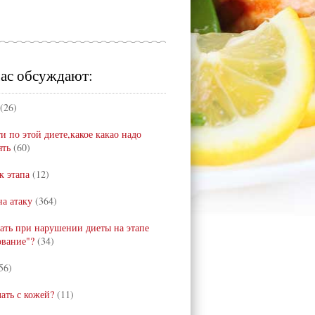
ас обсуждают:
(26)
и по этой диете,какое какао надо
ять
(60)
к этапа
(12)
а атаку
(364)
лать при нарушении диеты на этапе
ование"?
(34)
56)
лать с кожей?
(11)