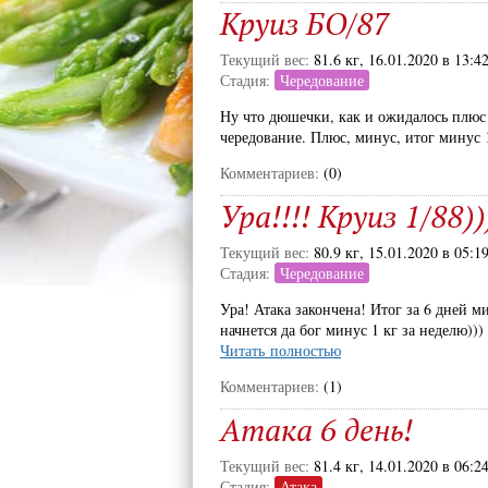
Круиз БО/87
Текущий вес:
81.6 кг, 16.01.2020 в 13:4
Стадия:
Чередование
Ну что дюшечки, как и ожидалось плюс н
чередование. Плюс, минус, итог минус 1
Комментариев:
(0)
Ура!!!! Круиз 1/88))
Текущий вес:
80.9 кг, 15.01.2020 в 05:1
Стадия:
Чередование
Ура! Атака закончена! Итог за 6 дней ми
начнется да бог минус 1 кг за неделю))
Читать полностью
Комментариев:
(1)
Атака 6 день!
Текущий вес:
81.4 кг, 14.01.2020 в 06:2
Стадия:
Атака