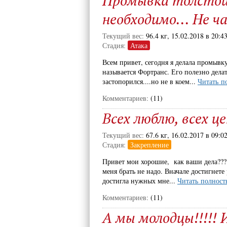
Промывка толстой 
необходимо... Не ча
Текущий вес:
96.4 кг, 15.02.2018 в 20:4
Стадия:
Атака
Всем привет, сегодня я делала промывку
называется Фортранс. Его полезно дела
застопорился....но не в коем...
Читать п
Комментариев:
(11)
Всех люблю, всех це
Текущий вес:
67.6 кг, 16.02.2017 в 09:0
Стадия:
Закрепление
Привет мои хорошие, как ваши дела??
меня брать не надо. Вначале достигнете
достигла нужных мне...
Читать полност
Комментариев:
(11)
А мы молодцы!!!!!