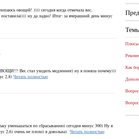
лопаюсь овощей! )))) сегодня когда отмечала вес,
Пред
 поставила(((( ну да ладно! Итог: за вчерашний день минус
Темы
Плюсы 
9
Рекоме
Как бо
ОВОЩИ!!! Вес стал уходить медленнее) ну я поняла почему)))
ус 2,8)
Читать полностью
Дополн
Вопрос
Вопрос
1
ьку уменьшаться по сбрасыванию) сегодня минус 300) Ну я
нус 2,6) очень не плохо) я довольна)
Читать полностью