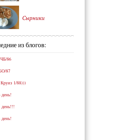
Сырники
едние из блогов:
 ЧБ/86
БО/87
 Круиз 1/88)))
 день!
 день!!!
 день!