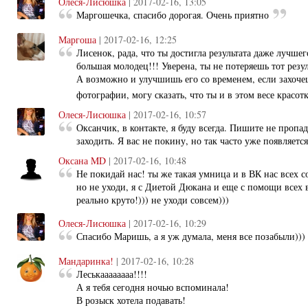
Олеся-Лисюшка
| 2017-02-16, 13:05
Маргошечка, спасибо дорогая. Очень приятно
Маргоша
| 2017-02-16, 12:25
Лисенок, рада, что ты достигла результата даже лучшег
большая молодец!!! Уверена, ты не потеряешь тот резул
А возможно и улучшишь его со временем, если захочеш
фотографии, могу сказать, что ты и в этом весе красотк
Олеся-Лисюшка
| 2017-02-16, 10:57
Оксанчик, в контакте, я буду всегда. Пишите не пропад
заходить. Я вас не покину, но так часто уже появляется
Оксана MD
| 2017-02-16, 10:48
Не покидай нас! ты же такая умница и в ВК нас всех с
но не уходи, я с Диетой Дюкана и еще с помощи всех ва
реально круто!))) не уходи совсем)))
Олеся-Лисюшка
| 2017-02-16, 10:29
Спасибо Маришь, а я уж думала, меня все позабыли)))
Мандаринка!
| 2017-02-16, 10:28
Леськаааааааа!!!!
А я тебя сегодня ночью вспоминала!
В розыск хотела подавать!