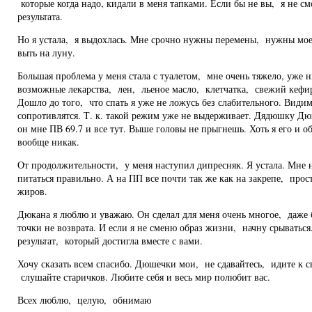
которые когда надо, кидали в меня тапками. Если бы не вы, я не с
результата.
Но я устала, я выдохлась. Мне срочно нужны перемены, нужны мое
выть на луну.
Большая проблема у меня стала с туалетом, мне очень тяжело, уже 
возможные лекарства, лен, льеное масло, клетчатка, свежий кефир
Дошло до того, что спать я уже не ложусь без слабительного. Видим
сопротивлятся. Т. к. такой режим уже не выдерживает. Дядюшку Дю
он мне ПВ 69.7 и все тут. Выше головы не прыгнешь. Хоть я его и о
вообще никак.
От продолжительности, у меня наступил дипресняк. Я устала. Мне
питаться правильно. А на ПП все почти так же как на закрепе, про
жиров.
Дюкана я люблю и уважаю. Он сделал для меня очень многое, даже 
точки не возврата. И если я не сменю образ жизни, начну срываться.
результат, который достигла вместе с вами.
Хочу сказать всем спасибо. Дюшечки мои, не сдавайтесь, идите к св
слушайте старичков. Любите себя и весь мир полюбит вас.
Всех люблю, целую, обнимаю