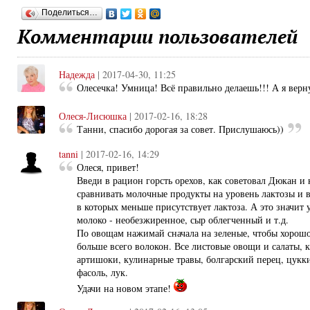
Поделиться…
Комментарии пользователей
Надежда
| 2017-04-30, 11:25
Олесечка! Умница! Всё правильно делаешь!!! А я верну
Олеся-Лисюшка
| 2017-02-16, 18:28
Танни, спасибо дорогая за совет. Прислушаюсь))
tanni
| 2017-02-16, 14:29
Олеся, привет!
Введи в рацион горсть орехов, как советовал Дюкан и 
сравнивать молочные продукты на уровень лактозы и 
в которых меньше присутствует лактоза. А это значит
молоко - необезжиренное, сыр облегченный и т.д.
По овощам нажимай сначала на зеленые, чтобы хорошо
больше всего волокон. Все листовые овощи и салаты, к
артишоки, кулинарные травы, болгарский перец, цукк
фасоль, лук.
Удачи на новом этапе!