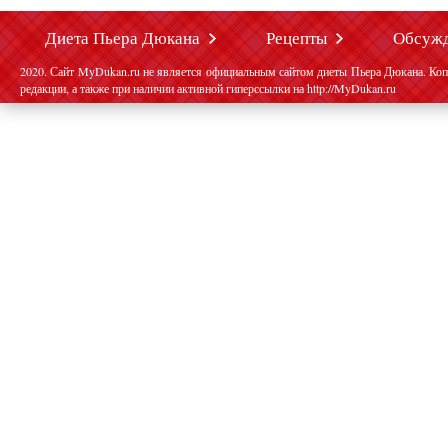
Диета Пьера Дюкана
Рецепты
Обсуж
2020. Сайт MyDukan.ru не является официальным сайтом диеты Пьера Дюкана. Коп
редакции, а также при наличии активной гиперссылки на http://MyDukan.ru