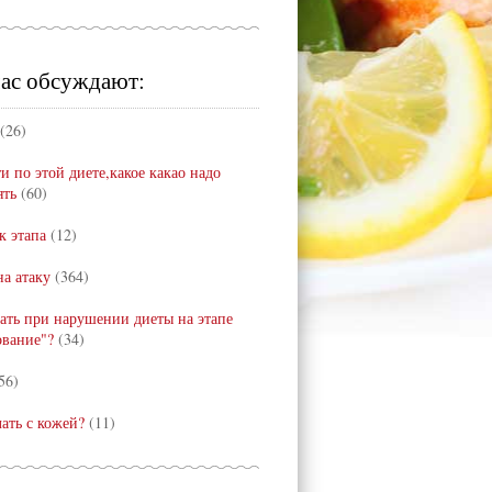
ас обсуждают:
(26)
и по этой диете,какое какао надо
ять
(60)
к этапа
(12)
а атаку
(364)
лать при нарушении диеты на этапе
ование"?
(34)
56)
лать с кожей?
(11)