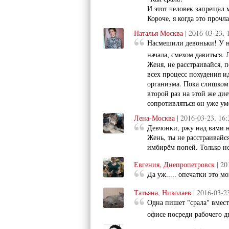
И этот человек запрещал мн
Короче, я когда это прочл
Наталья Москва
| 2016-03-23, 
Насмешили девоньки! У на
начала, смехом давиться.
Женя, не расстраивайся, 
всех процесс похудения и
организма. Пока слишком 
второй раз на этой же дие
сопротивляться он уже ум
Лена-Москва
| 2016-03-23, 16:
Девчонки, ржу над вами н
Жень, ты не расстраивайся
имбирём попей. Только н
Евгения, Днепропетровск
| 20
Да уж..... опечатки это м
Татьяна, Николаев
| 2016-03-2
Одна пишет "срала" вместо
офисе посреди рабочего д