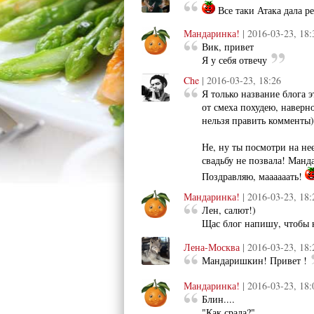
Все таки Атака дала ре
Мандаринка!
| 2016-03-23, 18:
Вик, привет
Я у себя отвечу
Che
| 2016-03-23, 18:26
Я только название блога э
от смеха похудею, наверное
нельзя править комменты)
Не, ну ты посмотри на не
свадьбу не позвала! Манд
Поздравляю, маааааать!
Мандаринка!
| 2016-03-23, 18:
Лен, салют!)
Щас блог напишу, чтобы 
Лена-Москва
| 2016-03-23, 18:
Мандаришкин! Привет !
Мандаринка!
| 2016-03-23, 18:
Блин....
"Как срала?"