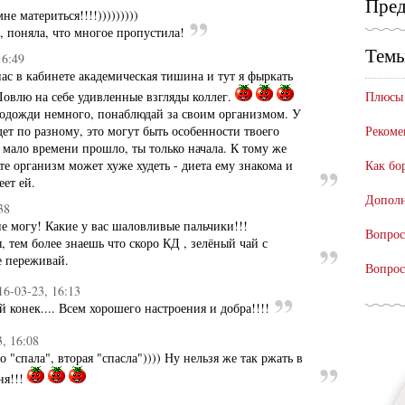
Пред
е материться!!!!)))))))))
а, поняла, что многое пропустила!
Темы
16:49
с в кабинете академическая тишина и тут я фыркать
 Ловлю на себе удивленные взгляды коллег.
Плюсы 
подожди немного, понаблюдай за своим организмом. У
дет по разному, это могут быть особенности твоего
Рекоме
мало времени прошло, ты только начала. К тому же
те организм может хуже худеть - диета ему знакома и
Как бо
еет ей.
Дополн
38
е могу! Какие у вас шаловливые пальчики!!!
Вопрос
, тем более знаешь что скоро КД , зелёный чай с
е переживай.
Вопрос
16-03-23, 16:13
ой конек.... Всем хорошего настроения и добра!!!!
3, 16:08
 "спала", вторая "спасла")))) Ну нельзя же так ржать в
ня!!!