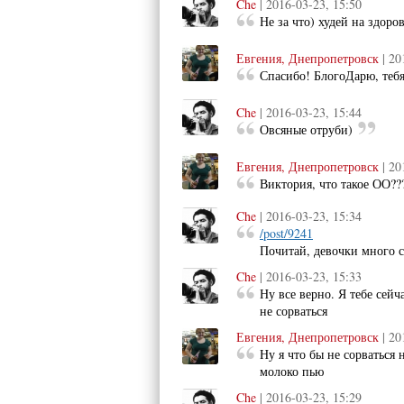
Che
| 2016-03-23, 15:50
Не за что) худей на здоров
Евгения, Днепропетровск
| 20
Спасибо! БлогоДарю, теб
Che
| 2016-03-23, 15:44
Овсяные отруби)
Евгения, Днепропетровск
| 20
Виктория, что такое ОО??
Che
| 2016-03-23, 15:34
/post/9241
Почитай, девочки много с
Che
| 2016-03-23, 15:33
Ну все верно. Я тебе сейч
не сорваться
Евгения, Днепропетровск
| 20
Ну я что бы не сорваться
молоко пью
Che
| 2016-03-23, 15:29