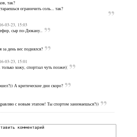
ков, так?
тараешься ограничить соль... так?
16-03-23, 15:03
кефир, сыр по-Дюкану..
я за день вес поднялся?
16-03-23, 15:01
 только хожу, спортзал чуть позже((
пошел?)) А критические дни скоро?
дравляю с новым этапом! Ты спортом занимаешься?))