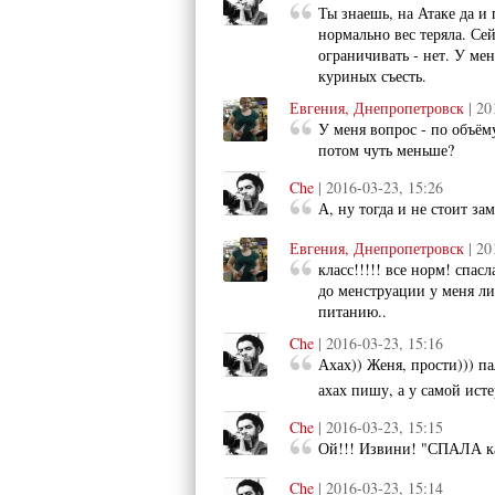
Ты знаешь, на Атаке да и 
нормально вес теряла. Сей
ограничивать - нет. У мен
куриных съесть.
Евгения, Днепропетровск
| 20
У меня вопрос - по объём
потом чуть меньше?
Che
| 2016-03-23, 15:26
А, ну тогда и не стоит за
Евгения, Днепропетровск
| 20
класс!!!!! все норм! спасл
до менструации у меня ли
питанию..
Che
| 2016-03-23, 15:16
Ахах)) Женя, прости))) па
ахах пишу, а у самой ист
Che
| 2016-03-23, 15:15
Ой!!! Извини! "СПАЛА как
Che
| 2016-03-23, 15:14