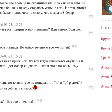
после нее вообще не ограничивала. Ела как не в себя. И
час ближе к вечеру стараюсь меньше есть. Но так, чтобы
я бывали дни, честно скажу, что могла и 8 бедер
16-03-23, 15:27
Посл
у и весу порции ограничиваешь? Или сейчас больше,
Круиз.
морачиваться. Но чайку зеленого все же попей)
Круиз 
16-03-23, 15:22
Ура!!!!
а я без задних ног. Ну вот когда начинается овуляция и
чно идет набор жидкости...это я знаю по обычному
Атака 6
Атака 5
льцы по клавиатуре не попадают, а "п" и "р" рядом)))
Атака 4
ерика сейчас начнется
". Вот это опечатка!!!