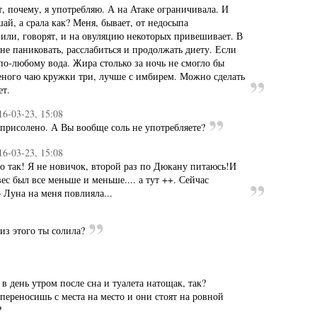
, почему, я употребляю. А на Атаке ограничивала. И
ай, а срала как? Меня, бывает, от недосыпа
или, говорят, и на овуляцию некоторых привешивает. В
не паниковать, расслабиться и продолжать диету. Если
 по-любому вода. Жира столько за ночь не смогло бы
леного чаю кружки три, лучше с имбирем. Можно сделать
ет.
16-03-23, 15:08
 присолено. А Вы вообще соль не употребляете?
16-03-23, 15:08
о так! Я не новичок, второй раз по Дюкану питаюсь!И
вес был все меньше и меньше.... а тут ++. Сейчас
 Луна на меня повлияла...
из этого ты солила?
в день утром после сна и туалета натощак, так?
 переносишь с места на место и они стоят на ровной
?