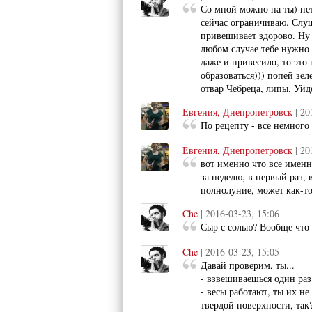
Со мной можно на ты) нет
сейчас ограничиваю. Слуш
привешивает здорово. Ну 
любом случае тебе нужно 
даже и привесило, то это
образоваться))) попей зе
отвар Чебреца, липы. Уйд
Евгения, Днепропетровск
| 20
По рецепту - все немного
Евгения, Днепропетровск
| 20
вот именно что все именн
за неделю, в первый раз, 
полнолуние, может как-то
Che
| 2016-03-23, 15:06
Сыр с солью? Вообще что 
Che
| 2016-03-23, 15:05
Давай проверим, ты...
- взвешиваешься один раз 
- весы работают, ты их не
твердой поверхности, так