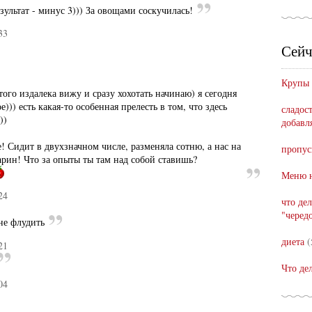
зультат - минус 3))) За овощами соскучилась!
33
Сейч
Крупы
того издалека вижу и сразу хохотать начинаю) я сегодня
))) есть какая-то особенная прелесть в том, что здесь
сладост
))
добавл
е! Сидит в двухзначном числе, разменяла сотню, а нас на
пропус
арин! Что за опыты ты там над собой ставишь?
Меню н
24
что де
"черед
не флудить
диета
(
21
Что де
04