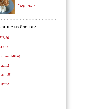
Сырники
едние из блогов:
 ЧБ/86
БО/87
 Круиз 1/88)))
 день!
 день!!!
 день!