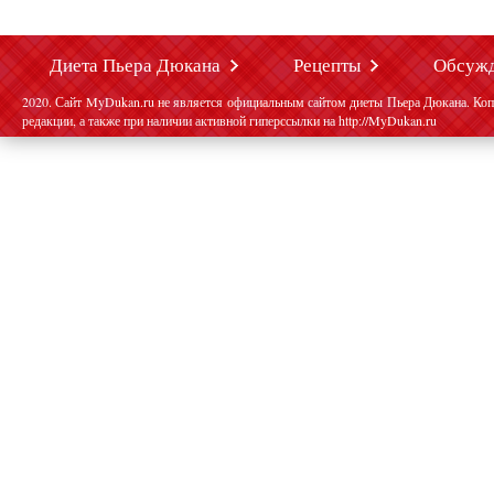
Диета Пьера Дюкана
Рецепты
Обсуж
2020. Сайт MyDukan.ru не является официальным сайтом диеты Пьера Дюкана. Коп
редакции, а также при наличии активной гиперссылки на http://MyDukan.ru