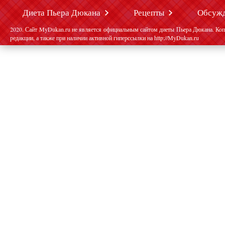
Диета Пьера Дюкана
Рецепты
Обсуж
2020. Сайт MyDukan.ru не является официальным сайтом диеты Пьера Дюкана. Коп
редакции, а также при наличии активной гиперссылки на http://MyDukan.ru