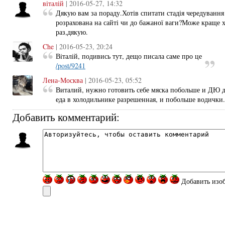
віталій
| 2016-05-27, 14:32
Дякую вам за пораду.Хотів спитати стадія чередування 
розрахована на сайті чи до бажаної ваги?Може краще х
раз,дякую.
Che
| 2016-05-23, 20:24
Вiталiй, подивись тут, дещо писала саме про це
/post/9241
Лена-Москва
| 2016-05-23, 05:52
Виталий, нужно готовить себе мяска побольше и ДЮ д
еда в холодильнике разрешенная, и побольше водички.
Добавить комментарий:
Добавить изо