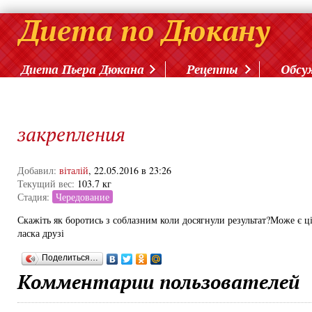
Диета Пьера Дюкана
Рецепты
Обсу
закрепления
Добавил:
віталій
, 22.05.2016 в 23:26
Текущий вес:
103.7 кг
Стадия:
Чередование
Скажіть як боротись з соблазним коли досягнули результат?Може є ці
ласка друзі
Поделиться…
Комментарии пользователей