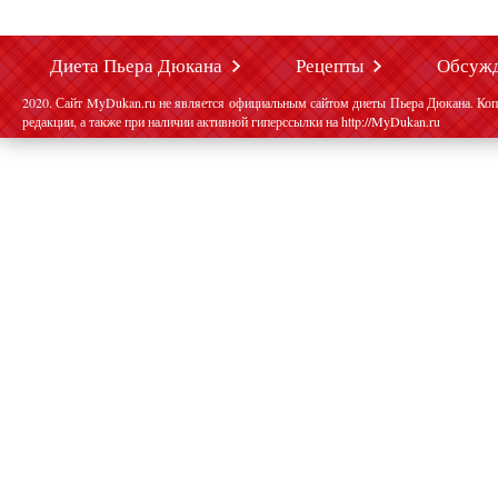
Диета Пьера Дюкана
Рецепты
Обсуж
2020. Сайт MyDukan.ru не является официальным сайтом диеты Пьера Дюкана. Коп
редакции, а также при наличии активной гиперссылки на http://MyDukan.ru