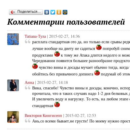
Поделиться…
Комментарии пользователей
Tatiana-Тула
| 2015-02-27, 14:36
расплата стандартная-это да, но только если срывы ред
лучше вообще на диету не садиться
попробуй снима
продуктами
к тому же Атака длится недолго и можн
Чередовании появится большее разнообразие продуктов
чувство вины и досады мучает обычно тогда, когда
обойтись без привычного допинга
подумай об это
Анна
| 2015-02-27, 14:18
Вика, спасибо! Чувство вины и досады, конечно, испо
прочитала, что в таких случаях надо 1-2 дня белковых 
И увеличить воду и нагрузку. То есть, на любом этапе
стандартная
Виктория Кингисепп
| 2015-02-27, 12:53
Ань,со всеми бывает,не грусти! По моему нужно прост