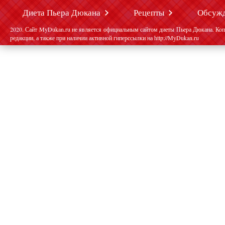
Диета Пьера Дюкана
Рецепты
Обсуж
2020. Сайт MyDukan.ru не является официальным сайтом диеты Пьера Дюкана. Коп
редакции, а также при наличии активной гиперссылки на http://MyDukan.ru