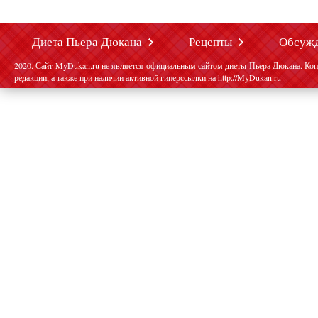
Диета Пьера Дюкана
Рецепты
Обсуж
2020. Сайт MyDukan.ru не является официальным сайтом диеты Пьера Дюкана. Коп
редакции, а также при наличии активной гиперссылки на http://MyDukan.ru