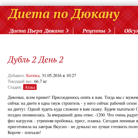
Диета Пьера Дюкана
Рецепты
Обсу
Дубль 2 День 2
Добавил:
Катюха
, 31.05.2016 в 10:27
Текущий вес:
66.7 кг
Стадия:
Атака
Девочки, всем привет! Присоединюсь опять к вам. Тогда мы с мужем
сейчас на диете я одна (муж строитель - у него сейчас рабочий сезо
на диету). Одной худеть куда сложнее я вам скажу. Будем пытаться) 
поздно опомнилась. За вчерашний день отвес -1200. Что очень радуе
физ нагрузок - утренняя пробежка, пресс, планка. Сегодня ленивые
приготовила на завтрак Вкусно - не думала) но лучше готовить полп
Короче - поехали!