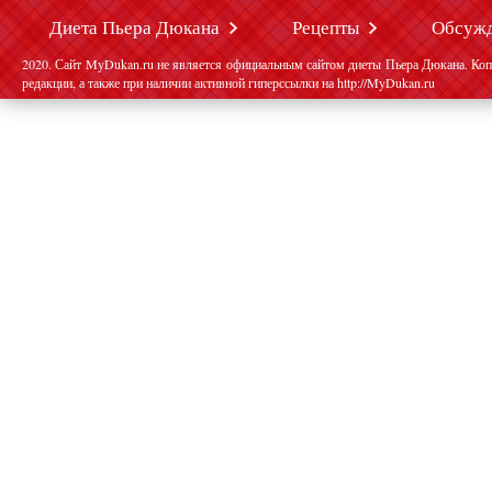
Диета Пьера Дюкана
Рецепты
Обсуж
2020. Сайт MyDukan.ru не является официальным сайтом диеты Пьера Дюкана. Коп
редакции, а также при наличии активной гиперссылки на http://MyDukan.ru