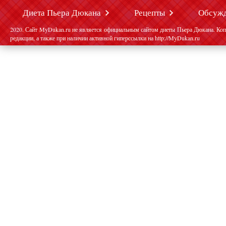
Диета Пьера Дюкана
Рецепты
Обсуж
2020. Сайт MyDukan.ru не является официальным сайтом диеты Пьера Дюкана. Коп
редакции, а также при наличии активной гиперссылки на http://MyDukan.ru