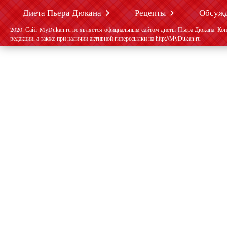
Диета Пьера Дюкана
Рецепты
Обсуж
2020. Сайт MyDukan.ru не является официальным сайтом диеты Пьера Дюкана. Коп
редакции, а также при наличии активной гиперссылки на http://MyDukan.ru