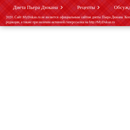
Диета Пьера Дюкана
Рецепты
Обсуж
2020. Сайт MyDukan.ru не является официальным сайтом диеты Пьера Дюкана. Коп
редакции, а также при наличии активной гиперссылки на http://MyDukan.ru