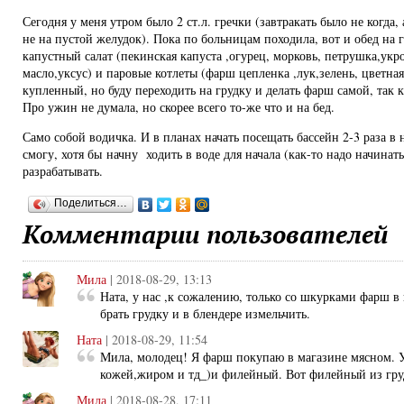
Сегодня у меня утром было 2 ст.л. гречки (завтракать было не когда
не на пустой желудок). Пока по больницам походила, вот и обед на г
капустный салат (пекинская капуста ,огурец, морковь, петрушка,укро
масло,уксус) и паровые котлеты (фарш цепленка ,лук,зелень, цветна
купленный, но буду переходить на грудку и делать фарш самой, та
Про ужин не думала, но скорее всего то-же что и на бед.
Само собой водичка. И в планах начать посещать бассейн 2-3 раза в 
смогу, хотя бы начну ходить в воде для начала (как-то надо начинат
разрабатывать.
Поделиться…
Комментарии пользователей
Мила
| 2018-08-29, 13:13
Ната, у нас ,к сожалению, только со шкурками фарш в
брать грудку и в блендере измельчить.
Ната
| 2018-08-29, 11:54
Мила, молодец! Я фарш покупаю в магазине мясном. У
кожей,жиром и тд_)и филейный. Вот филейный из груд
Мила
| 2018-08-28, 17:11