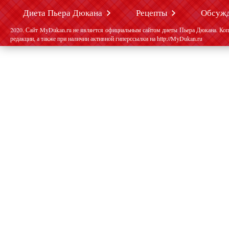
Диета Пьера Дюкана
Рецепты
Обсуж
2020. Сайт MyDukan.ru не является официальным сайтом диеты Пьера Дюкана. Коп
редакции, а также при наличии активной гиперссылки на http://MyDukan.ru