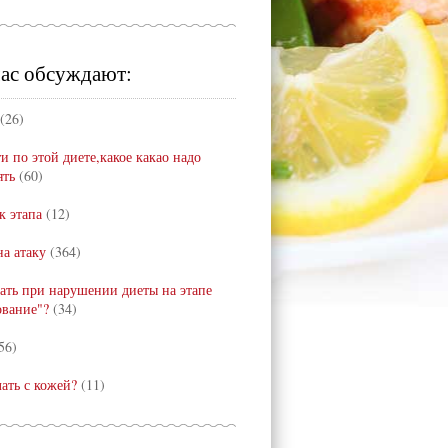
ас обсуждают:
(26)
и по этой диете,какое какао надо
ять
(60)
к этапа
(12)
а атаку
(364)
лать при нарушении диеты на этапе
ование"?
(34)
56)
лать с кожей?
(11)