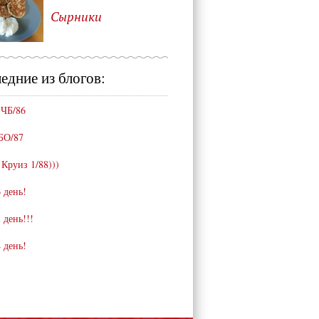
Сырники
едние из блогов:
 ЧБ/86
БО/87
 Круиз 1/88)))
 день!
 день!!!
 день!