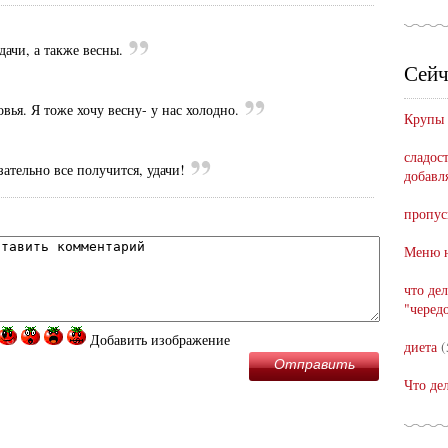
дачи, а также весны.
Сейч
вья. Я тоже хочу весну- у нас холодно.
Крупы
сладост
зательно все получится, удачи!
добавл
пропус
Меню н
что де
"черед
Добавить изображение
диета
(
Отправить
Что де