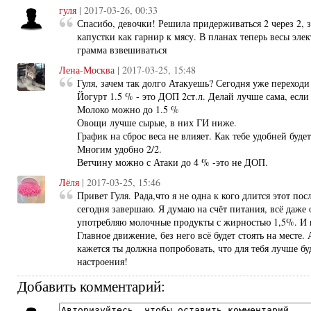
гуля
| 2017-03-26, 00:33
Спасибо, девочки! Решила придерживаться 2 через 2, з
капустки как гарнир к мясу. В планах теперь весы эле
грамма взвешиваться
Лена-Москва
| 2017-03-25, 15:48
Гуля, зачем так долго Атакуешь? Сегодня уже переходи
Йогурт 1.5 % - это ДОП 2ст.л. Делай лучше сама, есл
Молоко можно до 1.5 %
Овощи лучше сырые, в них ГИ ниже.
График на сброс веса не влияет. Как тебе удобней будет
Многим удобно 2/2.
Ветчину можно с Атаки до 4 % -это не ДОП.
Лёля
| 2017-03-25, 15:46
Привет Гуля. Рада,что я не одна к кого длится этот по
сегодня завершаю. Я думаю на счёт питания, всё даже
употребляю молочные продукты с жирностью 1,5%. И в
Главное движение, без него всё будет стоять на месте. 
кажется ты должна попробовать, что для тебя лучше бу
настроения!
Добавить комментарий: