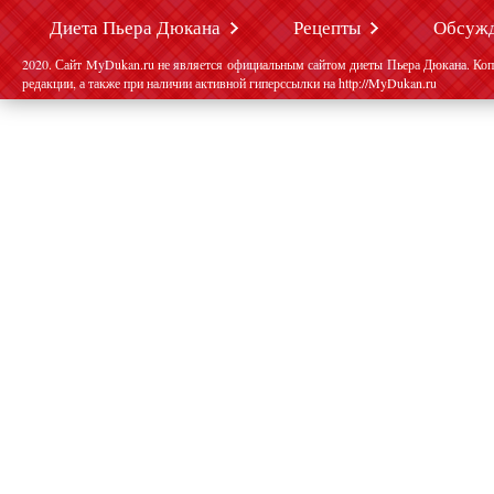
Диета Пьера Дюкана
Рецепты
Обсуж
2020. Сайт MyDukan.ru не является официальным сайтом диеты Пьера Дюкана. Коп
редакции, а также при наличии активной гиперссылки на http://MyDukan.ru