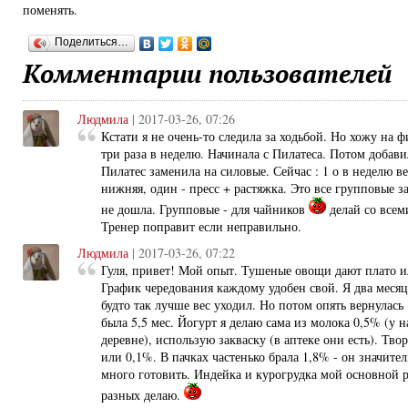
поменять.
Поделиться…
Комментарии пользователей
Людмила
| 2017-03-26, 07:26
Кстати я не очень-то следила за ходьбой. Но хожу на 
три раза в неделю. Начинала с Пилатеса. Потом добави
Пилатес заменила на силовые. Сейчас : 1 о в неделю ве
нижняя, один - пресс + растяжка. Это все групповые з
не дошла. Групповые - для чайников
делай со всеми
Тренер поправит если неправильно.
Людмила
| 2017-03-26, 07:22
Гуля, привет! Мой опыт. Тушеные овощи дают плато ил
График чередования каждому удобен свой. Я два месяца
будто так лучше вес уходил. Но потом опять вернулась
была 5,5 мес. Йогурт я делаю сама из молока 0,5% (у н
деревне), использую закваску (в аптеке они есть). Тво
или 0,1%. В пачках частенько брала 1,8% - он значител
много готовить. Индейка и курогрудка мой основной 
разных делаю.