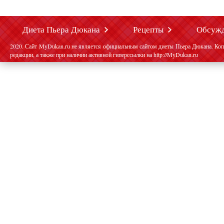
Диета Пьера Дюкана
Рецепты
Обсуж
2020. Сайт MyDukan.ru не является официальным сайтом диеты Пьера Дюкана. Коп
редакции, а также при наличии активной гиперссылки на http://MyDukan.ru