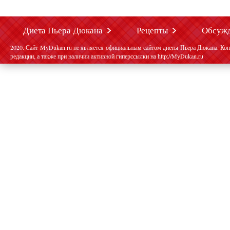
Диета Пьера Дюкана
Рецепты
Обсуж
2020. Сайт MyDukan.ru не является официальным сайтом диеты Пьера Дюкана. Коп
редакции, а также при наличии активной гиперссылки на http://MyDukan.ru