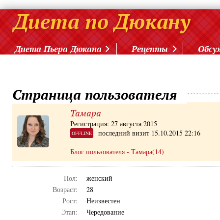
Диета Пьера Дюкана
Рецепты
Обсу
Страница пользователя
Тамара
Регистрация: 27 августа 2015
последний визит 15.10.2015 22:16
OFFLINE
Блог пользователя - Тамара(14)
Пол:
женский
Возраст:
28
Рост:
Неизвестен
Этап:
Чередование