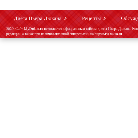
Диета Пьера Дюкана
Рецепты
Обсуж
2020. Сайт MyDukan.ru не является официальным сайтом диеты Пьера Дюкана. Коп
редакции, а также при наличии активной гиперссылки на http://MyDukan.ru