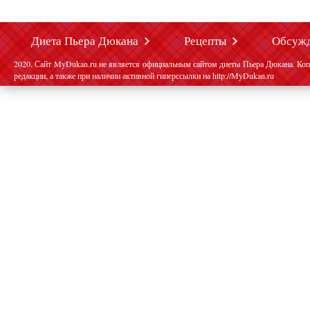
Диета Пьера Дюкана
Рецепты
Обсуж
2020. Сайт MyDukan.ru не является официальным сайтом диеты Пьера Дюкана. Коп
редакции, а также при наличии активной гиперссылки на http://MyDukan.ru