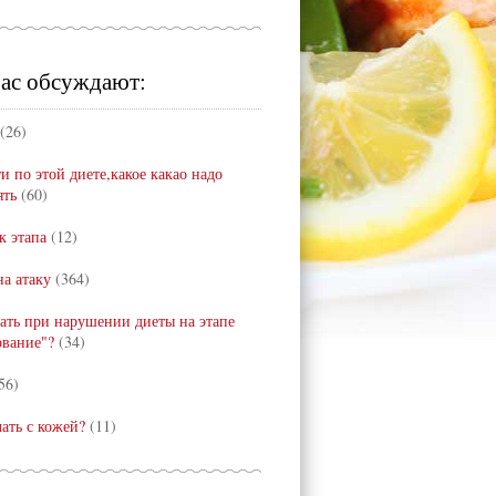
ас обсуждают:
(26)
и по этой диете,какое какао надо
ять
(60)
к этапа
(12)
а атаку
(364)
лать при нарушении диеты на этапе
ование"?
(34)
56)
лать с кожей?
(11)