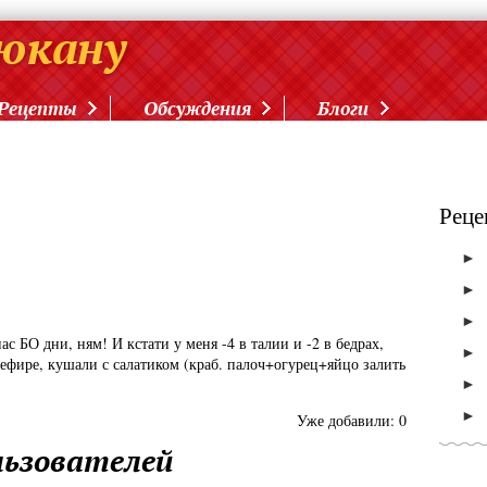
Рецепты
Обсуждения
Блоги
Реце
►
►
►
с БО дни, ням! И кстати у меня -4 в талии и -2 в бедрах,
►
кефире, кушали с салатиком (краб. палоч+огурец+яйцо залить
►
►
Уже добавили:
0
ьзователей