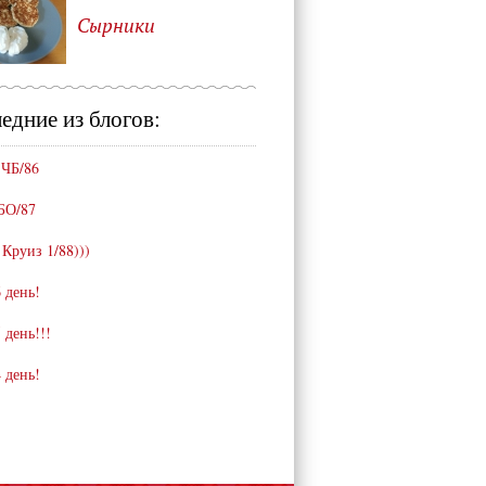
Сырники
едние из блогов:
 ЧБ/86
БО/87
 Круиз 1/88)))
 день!
 день!!!
 день!