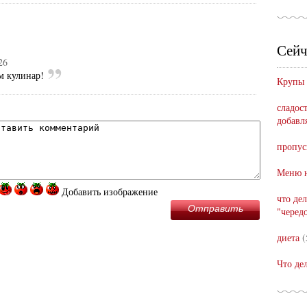
Сейч
26
м кулинар!
Крупы
сладост
добавл
пропус
Меню н
Добавить изображение
что де
Отправить
"черед
диета
(
Что де