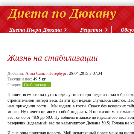
Диета Пьера Дюкана
Рецепты
Обсу
Жизнь на стабилизации
Добавил:
Анна Санкт-Петербург
, 28.04.2015 в 07:34
Текущий вес:
49.5 кг
Стадия:
Стабилизация
Привет, всем кто на пути к идеалу. почти три недели назад я бросил
стремительной потери веса. За эти три недели случилось многое. Пас
нам приходили гости... Мы ходили в гости. Скажу без всяческих та
много. Ну ничего не могу с собой поделать. Я по жизни максималис
вес гоняю от 48.8 до 50.0 Ну вобщем в запасе до идеального веса все
резервчик (идеальный вес по калькулятору Дюкана 50.5) Голова не к
И еще одна приятная новость. Мой ненаглядный повел меня на шопп