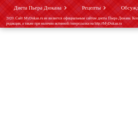
Диета Пьера Дюкана
Рецепты
Обсуж
2020. Сайт MyDukan.ru не является официальным сайтом диеты Пьера Дюкана. Коп
редакции, а также при наличии активной гиперссылки на http://MyDukan.ru