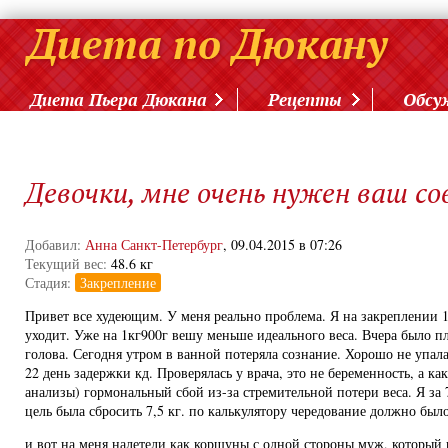
Диета Пьера Дюкана
Рецепты
Обсу
Девочки, мне очень нужен ваш с
Добавил:
Анна Санкт-Петербург
, 09.04.2015 в 07:26
Текущий вес:
48.6 кг
Стадия:
Закрепление
Привет все худеющим. У меня реально проблема. Я на закреплении 1
уходит. Уже на 1кг900г вешу меньше идеального веса. Вчера было п
голова. Сегодня утром в ванной потеряла сознание. Хорошо не упала
22 день задержки кд. Проверялась у врача, это не беременность, а как
анализы) гормональный сбой из-за стремительной потери веса. Я за 7
цель была сбросить 7,5 кг. по калькулятору чередование должно было
и вот на меня налетели как коршуны с одной стороны муж, который 