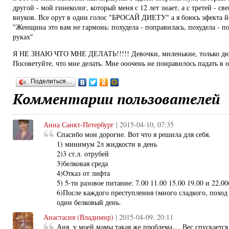
другой - мой гинеколог, который меня с 12 лет знает, а с третей - св
внуков. Все орут в один голос "БРОСАЙ ДИЕТУ" а я боюсь эфекта й
"Женщина это вам не гармонь: похудела - поправилась, похудела - по
руках"
Я НЕ ЗНАЮ ЧТО МНЕ ДЕЛАТЬ!!!!! Девочки, миленькие, только дю
Посоветуйте, что мне делать. Мне ооочень не понравилось падать в
Поделиться…
Комментарии пользователей
Анна Санкт-Петербург
| 2015-04-10, 07:35
Спасибо мои дорогие. Вот что я решила для себя.
1) минимум 2л жидкости в день
2)3 ст.л. отрубей
3)белковая среда
4)Отказ от лифта
5) 5-ти разовое питание: 7.00 11.00 15.00 19.00 и 22.0
6)После каждого преступления (много сладкого, поход 
один белковый день.
Анастасия (Владимир)
| 2015-04-09, 20:11
Аня, у моей мамы такая же проблема.... Вес спускается