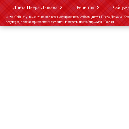
Диета Пьера Дюкана
Рецепты
Обсуж
2020. Сайт MyDukan.ru не является официальным сайтом диеты Пьера Дюкана. Коп
редакции, а также при наличии активной гиперссылки на http://MyDukan.ru