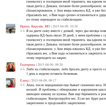
гинекологу и посещения мной терапевта, мы вдвоем пе
такая диета у Дюкана, питание более разнообразное, м
сбалансированное, у Ани вчера начались КД, я уже бе
сбрасывать вес, а Вам надо срочно остановиться и уде
по-этому переходите на стабилизацию.
Ирина, Королёв, МО
| 2015-04-09, 10:34
Я на диете сижу вместе с дочкой, через два месяца по
задержка КД была около 20 дней, у меня проблемы с су
гинекологу и посещения мной терапевта, мы вдвоем пе
такая диета у Дюкана, питание более разнообразное, м
сбалансированное, у Ани вчера начались КД, я уже бе
сбрасывать вес, а Вам надо остановиться и закрепить п
этому переходите на закреп.
Екатерина
| 2015-04-09, 09:20
Либо на стабилизацию, либо бросать диету и просто сл
1 день в неделю оставить белковым.
Елена
| 2015-04-09, 09:17
Анна, после чередования еще бывает снижение веса. Но
низкий. И проблемы с обмороками и нарушеним цикла
аменореи никому не нужны. Вам еще беременеть и рож
стабилизацию. Контролируйте вес. Если вес будет раст
закрепление и продолжайте закрепление.