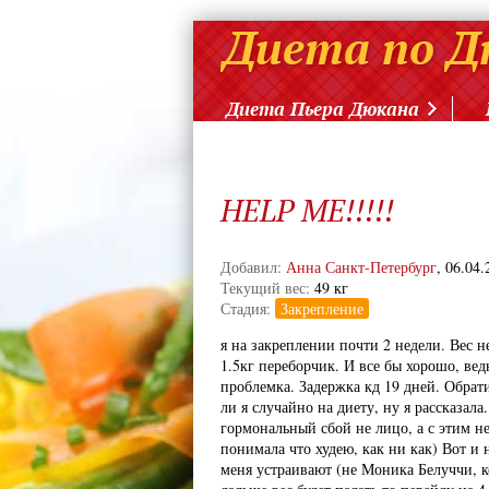
Диета Пьера Дюкана
HELP ME!!!!!
Добавил:
Анна Санкт-Петербург
, 06.04.
Текущий вес:
49 кг
Стадия:
Закрепление
я на закреплении почти 2 недели. Вес н
1.5кг переборчик. И все бы хорошо, ведь
проблемка. Задержка кд 19 дней. Обрати
ли я случайно на диету, ну я рассказала
гормональный сбой не лицо, а с этим не
понимала что худею, как ни как) Вот и 
меня устраивают (не Моника Белуччи, ко