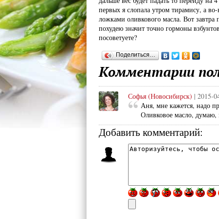
дальше вес будет падать то перейду на 4 
первых я слопала утром тирамису, а во
ложками оливкового масла. Вот завтра п
похудею значит точно гормоны взбунтов
посоветуете?
Поделиться…
Комментарии пол
Софья (Новосибирск)
| 2015-0
Аня, мне кажется, надо п
Оливковое масло, думаю, 
Добавить комментарий: