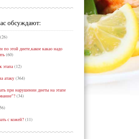
ас обсуждают:
(26)
и по этой диете,какое какао надо
ять
(60)
к этапа
(12)
а атаку
(364)
лать при нарушении диеты на этапе
ование"?
(34)
56)
лать с кожей?
(11)