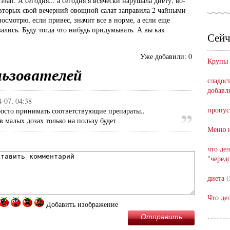
этап. А сегодня... а сегодня я всячески нарушала диету, во-
-вторых свой вечерний овощной салат заправила 2 чайными
осмотрю, если привес, значит все в норме, а если еще
ались. Буду тогда что нибудь придумывать. А вы как
Сейч
Уже добавили:
0
Крупы
ьзователей
сладост
добавл
4-07, 04:38
пропус
росто принимать соответствующие препараты..
в малых дозах только на пользу будет
Меню н
что де
"черед
диета
(
Что де
Добавить изображение
Отправить