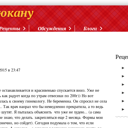
Рецепты
Обсуждения
Блоги
Реце
►
2015 в 23:47
►
►
е останавливается и красивенько спускается вниз. Уже не
►
 как радует когда по утрам отвесики по 200г)) Но вот
►
лась к своему гинекологу. Не беременна. Он спросил не села
... Так врач наорал что бы немедленно прекратила, а то ведь
►
 шутят. Я пыталась объяснить что уже не худею... (а сама
не знаю, что делать. закрепляться еще 2 месяца. Формы мои
нечно, но сойдет). Сегодня подумала о том, что если