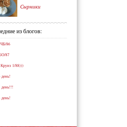
Сырники
едние из блогов:
 ЧБ/86
БО/87
 Круиз 1/88)))
 день!
 день!!!
 день!