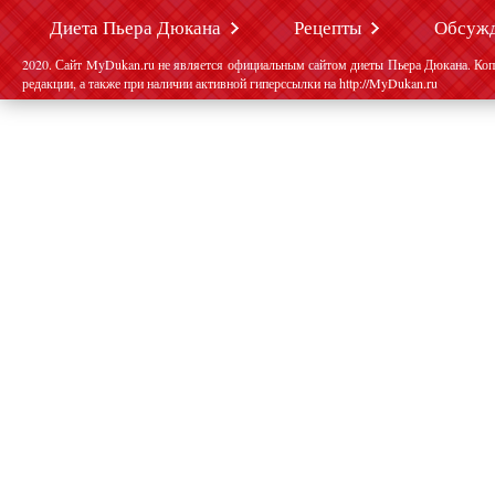
Диета Пьера Дюкана
Рецепты
Обсуж
2020. Сайт MyDukan.ru не является официальным сайтом диеты Пьера Дюкана. Коп
редакции, а также при наличии активной гиперссылки на http://MyDukan.ru