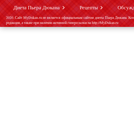
Диета Пьера Дюкана
Рецепты
Обсуж
2020. Сайт MyDukan.ru не является официальным сайтом диеты Пьера Дюкана. Коп
редакции, а также при наличии активной гиперссылки на http://MyDukan.ru