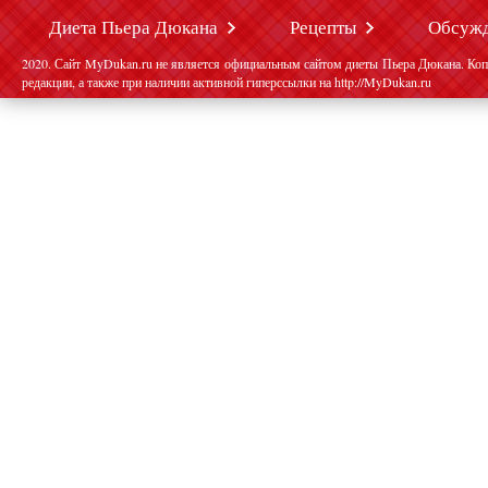
Диета Пьера Дюкана
Рецепты
Обсуж
2020. Сайт MyDukan.ru не является официальным сайтом диеты Пьера Дюкана. Коп
редакции, а также при наличии активной гиперссылки на http://MyDukan.ru