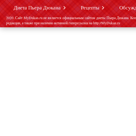
Диета Пьера Дюкана
Рецепты
Обсуж
2020. Сайт MyDukan.ru не является официальным сайтом диеты Пьера Дюкана. Коп
редакции, а также при наличии активной гиперссылки на http://MyDukan.ru