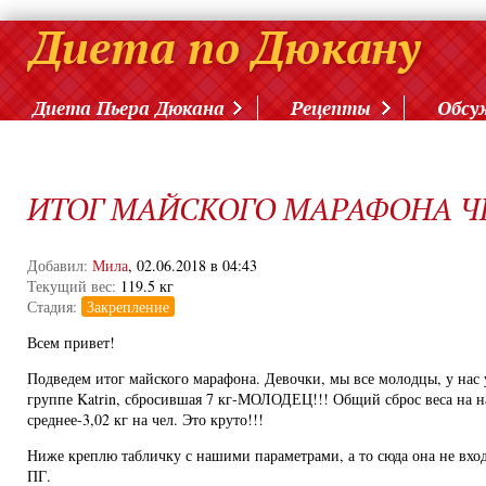
Диета Пьера Дюкана
Рецепты
Обсу
ИТОГ МАЙСКОГО МАРАФОНА 
Добавил:
Мила
, 02.06.2018 в 04:43
Текущий вес:
119.5 кг
Стадия:
Закрепление
Всем привет!
Подведем итог майского марафона. Девочки, мы все молодцы, у нас 
группе Katrin, сбросившая 7 кг-МОЛОДЕЦ!!! Общий сброс веса на на
среднее-3,02 кг на чел. Это круто!!!
Ниже креплю табличку с нашими параметрами, а то сюда она не вхо
ПГ.