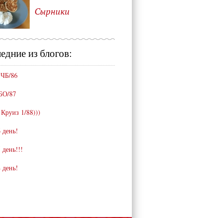
Сырники
едние из блогов:
 ЧБ/86
БО/87
 Круиз 1/88)))
 день!
 день!!!
 день!