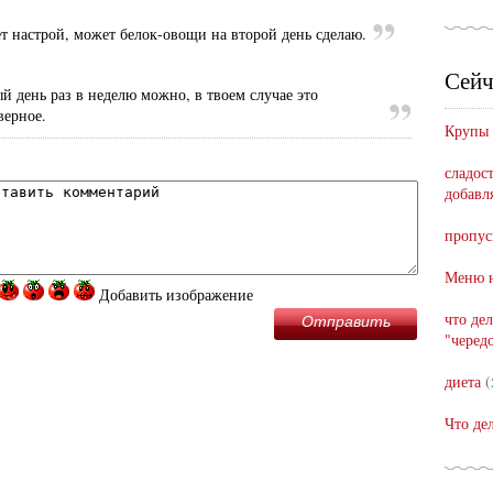
т настрой, может белок-овощи на второй день сделаю.
Сейч
й день раз в неделю можно, в твоем случае это
верное.
Крупы
сладост
добавл
пропус
Меню н
Добавить изображение
что де
Отправить
"черед
диета
(
Что де