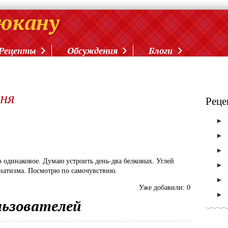
Рецепты
Обсуждения
Блоги
дня
Реце
►
►
►
 одинаковое. Думаю устроить день-два белковых. Углей
►
фанатизма. Посмотрю по самочувствию.
►
Уже добавили:
0
►
ьзователей