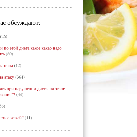
ас обсуждают:
(26)
и по этой диете,какое какао надо
ять
(60)
к этапа
(12)
а атаку
(364)
лать при нарушении диеты на этапе
ование"?
(34)
56)
лать с кожей?
(11)