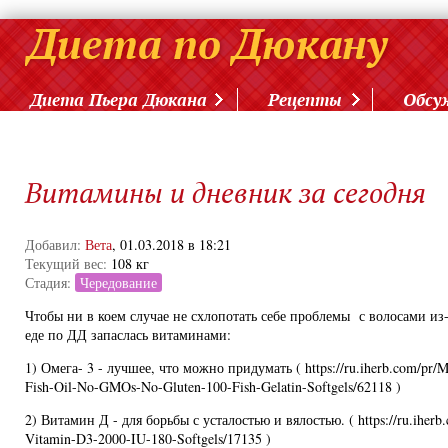
Диета Пьера Дюкана
Рецепты
Обсу
Витамины и дневник за сегодня
Добавил:
Вета
, 01.03.2018 в 18:21
Текущий вес:
108 кг
Стадия:
Чередование
Чтобы ни в коем случае не схлопотать себе проблемы с волосами из
еде по ДД запаслась витаминами:
1) Омега- 3 - лучшее, что можно придумать ( https://ru.iherb.com/pr
Fish-Oil-No-GMOs-No-Gluten-100-Fish-Gelatin-Softgels/62118 )
2) Витамин Д - для борьбы с усталостью и вялостью. ( https://ru.iherb.
Vitamin-D3-2000-IU-180-Softgels/17135 )