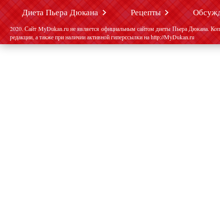
Диета Пьера Дюкана
Рецепты
Обсуж
2020. Сайт MyDukan.ru не является официальным сайтом диеты Пьера Дюкана. Коп
редакции, а также при наличии активной гиперссылки на http://MyDukan.ru