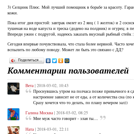
3) Селцинк Плюс. Мой лучший помощник в борьбе за красоту. Гаран
кожи.
Пока итог дня простой: завтрак омлет из 2 яиц ( 1 желток) и 2 соси
тушеная на воде капуста и треска (додено на полдник) и огурец; в п
Впереди ужин с подругой, надеюсь заказать вкусный рыбный стейк 
Сегодня впервые почувствовала, что стала более нервной. Часто хочет
вспылить по любому поводу. Может ли быть это связано с ДД?
Поделиться…
Комментарии пользователей
Вета
| 2018-03-02, 10:43
Проснувшись утром на полчаса позже привычного я сде
настроение зависит не от еды, а от количества сна (по
Сразу хочется что-то делать, по плану вечером зал))
Галина Москва
| 2018-03-02, 08:25
Мне муж часто говорит - злая ты....
Ната
| 2018-03-01, 22:11