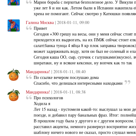
Марин борьба с перхотья безполезное дело. У Викули п
уже лет 8 и ни как. Летом были в Испании накипила 
хрена не помогают. Сейчас смотрю у Катюшки появляю
Галина Москва
| 2018-01-11, 09:00
Привет
Сегодня +300 грешу на весы, они у меня сейчас стоят 
приходится их выдвогать, на их ПМЖ сейчас стоит ел
салат(банка тунца 4 яйца 8 кр плок заправка творожок
может задерживать воду, хотя он был не соленый и ела я
Сегодня каша ОО, сыр, супчик с галушками(вкусно), вч
ширатаки, ну и всякие кексики, ну вопчек как то так
Мандаринка!
| 2018-01-11, 08:40
По ссылке вечером послушаю дома
Спасибо, что делишься интересными находками
Мандаринка!
| 2018-01-11, 08:38
Про психологов
Ходила я
Лет 15 назад - пустомеля какой-то: выслушал за мои д
поезде, и добавил пару банальных фраз. Итог: полней
В прошлом году была у другого и с другим вопросом. 
расставил акценты, немного развернул восприятие жиз
шаблону ничего нового не сказал, просто слушал меня.