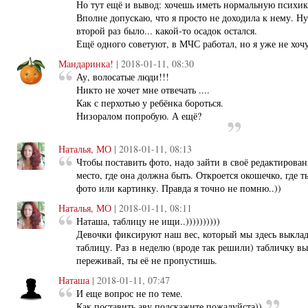
Но тут ещё и вывод: хочешь иметь нормальную психик
Вполне допускаю, что я просто не доходила к нему. Ну
второй раз было... какой-то осадок остался.
Ещё одного советуют, в МЧС работал, но я уже не хоч
Мандаринка!
| 2018-01-11, 08:30
Ау, волосатые люди!!!
Никто не хочет мне отвечать ....
Как с перхотью у ребёнка бороться.
Низоралом попробую. А ещё?
Наталья, МО
| 2018-01-11, 08:13
Чтобы поставить фото, надо зайти в своё редактировани
место, где она должна быть. Откроется окошечко, где 
фото или картинку. Правда я точно не помню..))
Наталья, МО
| 2018-01-11, 08:11
Наташа, таблицу не ищи..))))))))))
Девочки фиксируют наш вес, который мы здесь выклад
таблицу. Раз в неделю (вроде так решили) табличку в
переживай, ты её не пропустишь.
Наташа
| 2018-01-11, 07:47
И еще вопрос не по теме.
Как поставить аву подскажите пожалуйста))