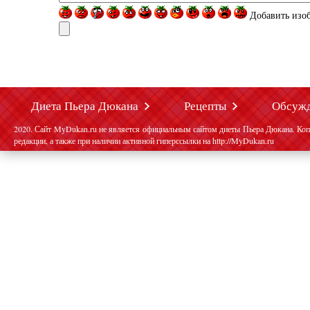
Добавить изо
Диета Пьера Дюкана
Рецепты
Обсуж
2020. Сайт MyDukan.ru не является официальным сайтом диеты Пьера Дюкана. Коп
редакции, а также при наличии активной гиперссылки на http://MyDukan.ru