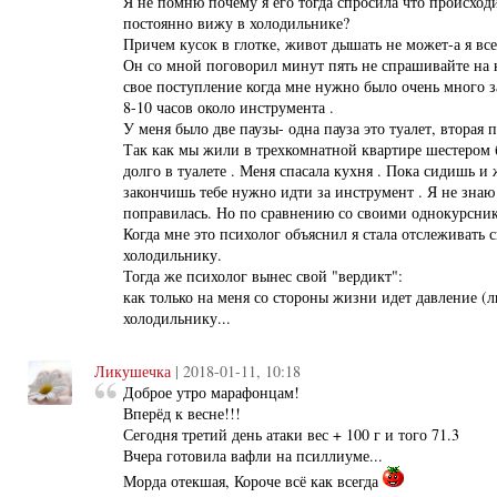
Я не помню почему я его тогда спросила что происход
постоянно вижу в холодильнике?
Причем кусок в глотке, живот дышать не может-а я все
Он со мной поговорил минут пять не спрашивайте на 
свое поступление когда мне нужно было очень много з
8-10 часов около инструмента .
У меня было две паузы- одна пауза это туалет, вторая п
Так как мы жили в трехкомнатной квартире шестером
долго в туалете . Меня спасала кухня . Пока сидишь и 
закончишь тебе нужно идти за инструмент . Я не знаю 
поправилась. Но по сравнению со своими однокурсник
Когда мне это психолог объяснил я стала отслеживать 
холодильнику.
Тогда же психолог вынес свой "вердикт":
как только на меня со стороны жизни идет давление (лю
холодильнику...
Ликушечка
| 2018-01-11, 10:18
Доброе утро марафонцам!
Вперёд к весне!!!
Сегодня третий день атаки вес + 100 г и того 71.3
Вчера готовила вафли на псиллиуме...
Морда отекшая, Короче всё как всегда