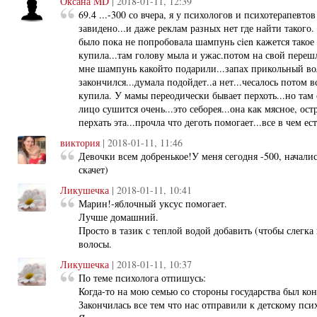
Оксана MD
| 2018-01-11, 12:39
69.4 ...-300 со вчера, я у психологов и психотерапевтов
завидено...и даже реклам разных нет где найти такого.
было пока не попробовала шампунь cien кажется такое
купила...там голову мыла и ужас.потом на свой перешла
мне шампунь какойто подарили...запах прикольный во
закончился...думала подойдет..а нет...чесалось потом 
купила. У мамы переодически бывает перхоть...но там 
лицо сушится очень...это себорея...она как мясное, ост
перхать эта...прочла что деготь помогает...все в чем е
виктория
| 2018-01-11, 11:46
Девочки всем добренькое!У меня сегодня -500, началис
скачет)
Ликушечка
| 2018-01-11, 10:41
Марин!-яблочный уксус помогает.
Лучше домашний.
Просто в тазик с теплой водой добавить (чтобы слегка
волосы.
Ликушечка
| 2018-01-11, 10:37
По теме психолога отпишусь:
Когда-то на мою семью со стороны государства был ко
Закончилась все тем что нас отправили к детскому пси