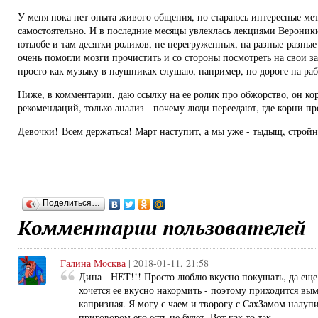
У меня пока нет опыта живого общения, но стараюсь интересные ме
самостоятельно. И в последние месяцы увлеклась лекциями Вероники
ютьюбе и там десятки роликов, не перегруженных, на разные-разны
очень помогли мозги прочистить и со стороны посмотреть на свои з
просто как музыку в наушниках слушаю, например, по дороге на ра
Ниже, в комментарии, даю ссылку на ее ролик про обжорство, он кор
рекомендаций, только анализ - почему люди переедают, где корни п
Девочки! Всем держаться! Март наступит, а мы уже - тыдыщ, строй
Поделиться…
Комментарии пользователей
Галина Москва
| 2018-01-11, 21:58
Дина - НЕТ!!! Просто люблю вкусно покушать, да еще
хочется ее вкусно накормить - поэтому приходится выму
капризная. Я могу с чаем и творогу с СахЗамом налупи
приговором его есть не будет. Вот как то так.