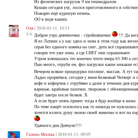
Из физических нагрузок 9 км пешкодралом.
Кушаю сегодня уху, лосося приготовленного в собстве
Пожарю ещё куриную печень.
ОО в виде кашки.
Оля
| 2018-01-11, 10:13
Доброе утро девчёночки - стройняшечки
!!! Да вес
Я из Латвии а у нас здесь и зима в этом году как весн
серая без единого намёка на снег, дети всё спрашивают
говорю что уже зима, а где СНЕГ они спрашивают.
Утром взвешалась это конечно чтото вчера 63.300 а сег
Пью много, отруби ем, физ нагрузки какие никакие есть
Вечером всякие процедурки пиллинг, массаж. А тут т
Ладно прорвёмся, сегодня у меня Белковый Четверг и н
кофе и кефирчик с отрубями а далее в течении дня кур
вареные, крабовые палочки, творожок с обезжиренны
будет завтра после белков :X
А если будет опять привес тогда я буду вообще в шоке.
По теме нащёт психолога как то никогда не нужлалась 
хочется излить душу звоню своей мамочке и вот на пар
Удачного дня Девчули!!!!
Галина Москва
| 2018-01-11, 09:05