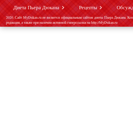
Диета Пьера Дюкана
Рецепты
Обсуж
2020. Сайт MyDukan.ru не является официальным сайтом диеты Пьера Дюкана. Коп
редакции, а также при наличии активной гиперссылки на http://MyDukan.ru