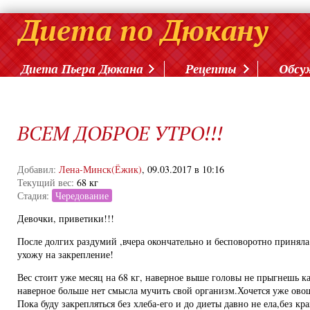
Диета Пьера Дюкана
Рецепты
Обсу
ВСЕМ ДОБРОЕ УТРО!!!
Добавил:
Лена-Минск(Ёжик)
, 09.03.2017 в 10:16
Текущий вес:
68 кг
Стадия:
Чередование
Девочки, приветики!!!
После долгих раздумий ,вчера окончательно и бесповоротно принял
ухожу на закрепление!
Вес стоит уже месяц на 68 кг, наверное выше головы не прыгнешь ка
наверное больше нет смысла мучить свой организм.Хочется уже ово
Пока буду закрепляться без хлеба-его и до диеты давно не ела,без к