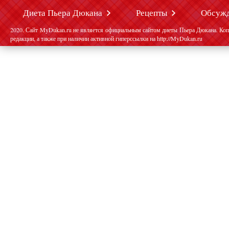
Диета Пьера Дюкана
Рецепты
Обсуж
2020. Сайт MyDukan.ru не является официальным сайтом диеты Пьера Дюкана. Коп
редакции, а также при наличии активной гиперссылки на http://MyDukan.ru