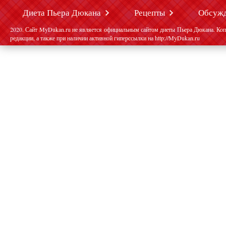
Диета Пьера Дюкана
Рецепты
Обсуж
2020. Сайт MyDukan.ru не является официальным сайтом диеты Пьера Дюкана. Коп
редакции, а также при наличии активной гиперссылки на http://MyDukan.ru