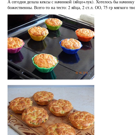
А сегодня делала кексы с начинкой (яйцо+лук). Хотелось бы начинку
божественны. Всего-то на тесто: 2 яйца, 2 ст.л. ОО, 75 гр мягкого тво