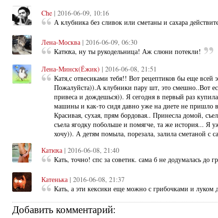
Che
| 2016-06-09, 10:16
А клубника без сливок или сметаны и сахара действит
Лена-Москва
| 2016-06-09, 06:30
Катюха, ну ты рукодельница! Аж слюни потекли!
Лена-Минск(Ёжик)
| 2016-06-08, 21:51
Катя,с отвесиками тебя!! Вот рецептиков бы еще всей 
Пожалуйста)).А клубники пару шт, это смешно..Вот ес
привеса и дождешься)). Я сегодня в первый раз купила
машины и как-то сидя давно уже на диете не пришло в 
Красивая, сухая, прям бордовая.. Принесла домой, съела
съела ягодку побольше и помягче, та же история... Я 
хочу)). А детям помыла, порезала, залила сметаной с с
Катюха
| 2016-06-08, 21:40
Кать, точно! спс за советик. сама б не додумалась до г
Катенька
| 2016-06-08, 21:37
Кать, а эти кексики еще можно с грибочками и луком 
Добавить комментарий: