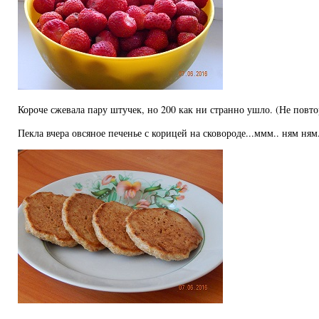
Короче сжевала пару штучек, но 200 как ни странно ушло. (Не повт
Пекла вчера овсяное печенье с корицей на сковороде...ммм.. ням ням.