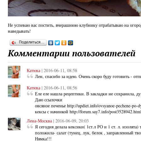
Не успеваю вас постить, вчерашнюю клубнику отрабатываю на огород
наведывать!
Поделиться…
Комментарии пользователей
Катюха
| 2016-06-11, 08:58
Лен, спасибо за идею. Очень скоро буду готовить - от
Катюха
| 2016-06-11, 08:56
Еле еле нашла рецептики. В закладки не сохранила, д
Даю ссылочки
овсяное печенье http://updiet.info/ovsyanoe-pechene-po-
кексы с начинкой http://forum.say7.info/post3528942.ht
Лена-Москва
| 2016-06-09, 20:03
Я сегодня делала кексики( 1ст.л РО и 1 ст. л. изолята)
положила- салат (тунец, лук, белок , заправленный тв
Нямка!!!