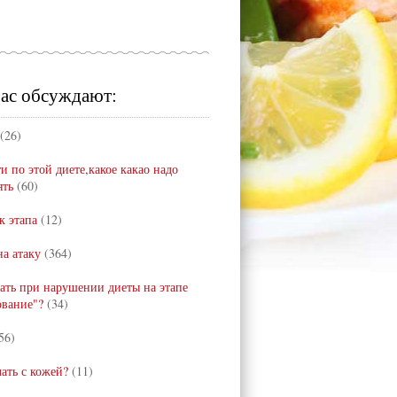
ас обсуждают:
(26)
и по этой диете,какое какао надо
ять
(60)
к этапа
(12)
а атаку
(364)
лать при нарушении диеты на этапе
ование"?
(34)
56)
лать с кожей?
(11)