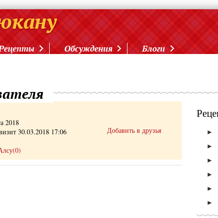
Рецепты
Обсуждения
Блоги
вателя
Реце
та 2018
Добавить в друзья
визит 30.03.2018 17:06
►
►
Алсу(0)
►
►
►
►