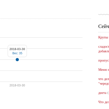
Сейч
Крупы
сладост
2018-03-30
добавл
Вес: 35
пропус
Меню н
что де
"черед
2018-03-30
диета
(
Что де