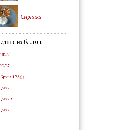
Сырники
едние из блогов:
 ЧБ/86
БО/87
 Круиз 1/88)))
 день!
 день!!!
 день!