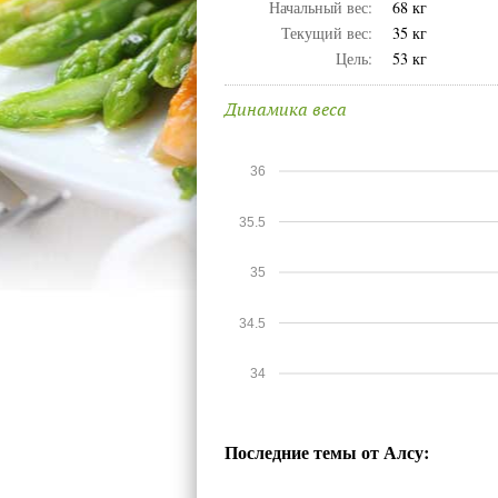
Начальный вес:
68 кг
Текущий вес:
35 кг
Цель:
53 кг
Динамика веса
36
35.5
35
34.5
34
Последние темы от Алсу: