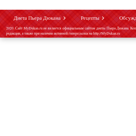
Диета Пьера Дюкана
Рецепты
Обсуж
2020. Сайт MyDukan.ru не является официальным сайтом диеты Пьера Дюкана. Коп
редакции, а также при наличии активной гиперссылки на http://MyDukan.ru