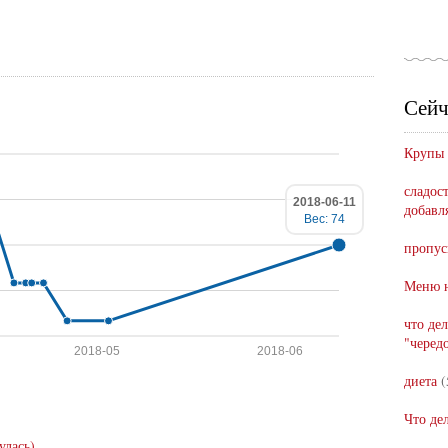
Сейч
Крупы
сладост
2018-06-11
добавл
Вес: 74
пропус
Меню н
что де
"черед
2018-05
2018-06
диета
(
Что де
улась)