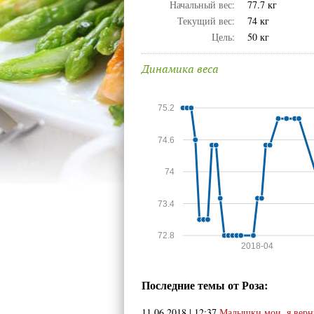
Начальный вес:
77.7 кг
Текущий вес:
74 кг
Цель:
50 кг
Динамика веса
75.2
74.6
74
73.4
72.8
2018-04
Последние темы от Роза:
11.06.2018 | 12:37
Малышки мои, я верн