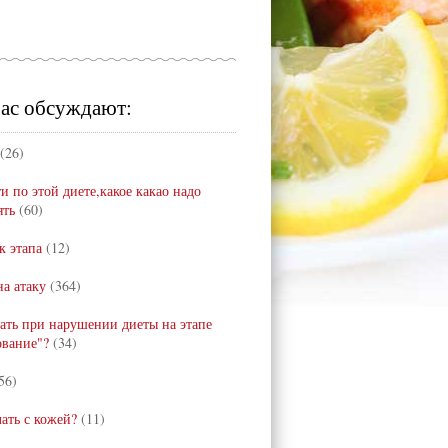
ас обсуждают:
(26)
и по этой диете,какое какао надо
ять
(60)
к этапа
(12)
а атаку
(364)
лать при нарушении диеты на этапе
ование"?
(34)
56)
лать с кожей?
(11)