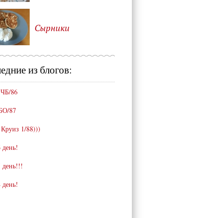
Сырники
едние из блогов:
 ЧБ/86
БО/87
 Круиз 1/88)))
 день!
 день!!!
 день!