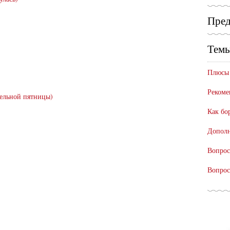
Пред
Темы
Плюсы 
Рекоме
тельной пятницы)
Как бо
Дополн
Вопрос
Вопрос