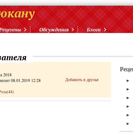
Рецепты
Обсуждения
Блоги
вателя
Реце
та 2018
Добавить в друзья
визит 08.01.2019 12:28
►
►
Роза(44)
►
►
►
►