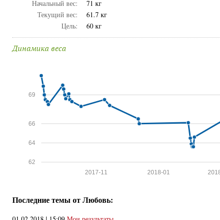
Начальный вес:
71 кг
Текущий вес:
61.7 кг
Цель:
60 кг
Динамика веса
69
66
64
62
2017-11
2018-01
201
Последние темы от Любовь:
01.02.2018 | 15:09
Мои результаты