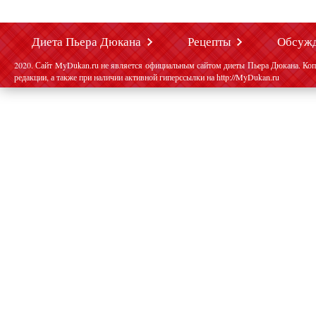
Диета Пьера Дюкана
Рецепты
Обсуж
2020. Сайт MyDukan.ru не является официальным сайтом диеты Пьера Дюкана. Коп
редакции, а также при наличии активной гиперссылки на http://MyDukan.ru