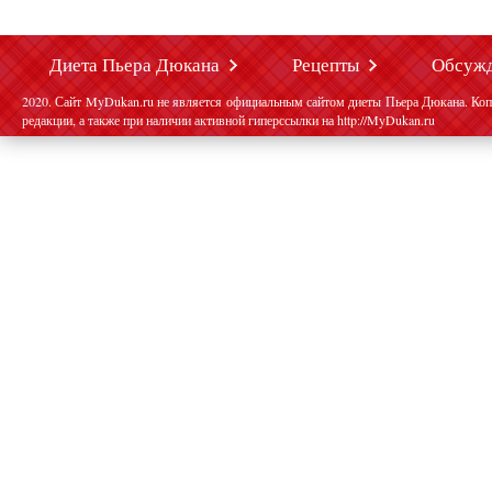
Диета Пьера Дюкана
Рецепты
Обсуж
2020. Сайт MyDukan.ru не является официальным сайтом диеты Пьера Дюкана. Коп
редакции, а также при наличии активной гиперссылки на http://MyDukan.ru